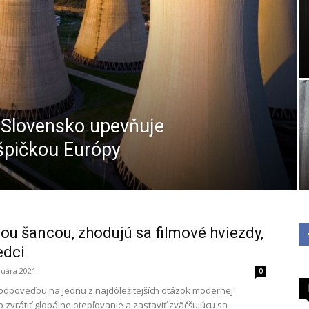
 Slovensko upevňuje
špičkou Európy
nou šancou, zhodujú sa filmové hviezdy,
edci
nuára 2021
0
 odpoveďou na jednu z najdôležitejších otázok modernej
Ako zvrátiť globálne otepľovanie a zastaviť zväčšujúcu sa