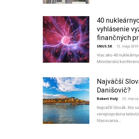
40 nukleárny
vyhlásenie v
finančných pr
SNUS.SK
-
13. mája 2019
Viac ako 40 nukleárny
Ministerskú konferenciu
Najväčší Slov
Danišovič?
Robert Holý
-
25. marca
Najväčší Slovák. Kto 
verejnoprávna televíz
hlasovania...