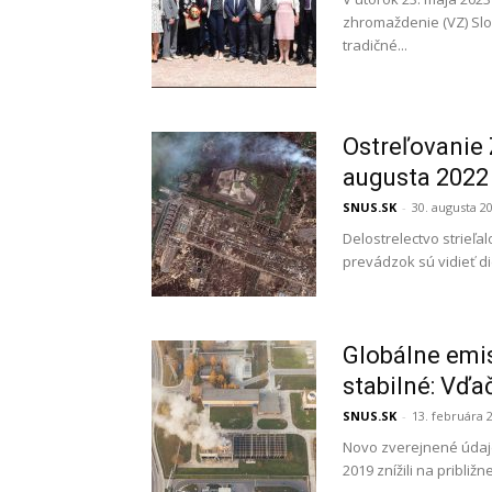
zhromaždenie (VZ) Slov
tradičné...
Ostreľovanie 
augusta 2022
SNUS.SK
-
30. augusta 2
Delostrelectvo strieľ
prevádzok sú vidieť di
Globálne emis
stabilné: Vďa
SNUS.SK
-
13. februára 
Novo zverejnené údaje
2019 znížili na približne