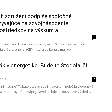
ch združení podpíše spoločné
yzývajúce na zdvojnásobenie
ostriedkov na výskum a...
0
ch združení, ktoré zastupujú vyše 80 000 vedcov, vyzvalo
 o čistej energii (CEM), ktorá sa koná v máji vo...
ák v energetike. Bude to Stodola, či
 2019
0
sa ním stane? Takúto otázku svojím divákom položila slovenská
ia, ktorá chystá 1. mája galavečer, kde sa dozvieme výsledky