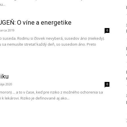
u...
GEŇ: O víne a energetike
marca 2019
0
 suseda. Rodinu si človek nevyberá, susedov áno (niekedy).
 sa nemusíte stretať každý deň, so susedom áno. Preto
iku
ája 2020
0
moron) ... a to v čase, keď pre riziko z možného ochorenia sa
i k lekárovi. Riziko je definované aj ako...