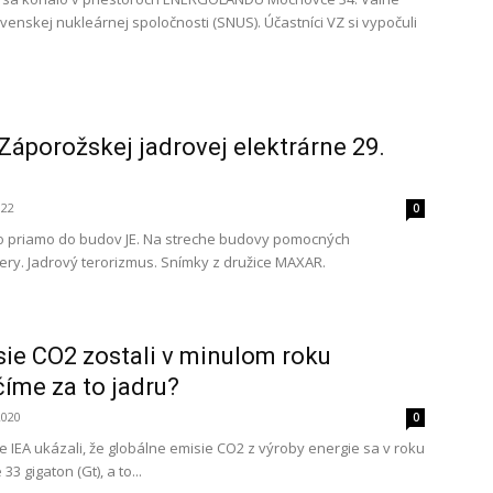
enskej nukleárnej spoločnosti (SNUS). Účastníci VZ si vypočuli
Záporožskej jadrovej elektrárne 29.
022
0
alo priamo do budov JE. Na streche budovy pomocných
ery. Jadrový terorizmus. Snímky z družice MAXAR.
ie CO2 zostali v minulom roku
číme za to jadru?
2020
0
 IEA ukázali, že globálne emisie CO2 z výroby energie sa v roku
 33 gigaton (Gt), a to...