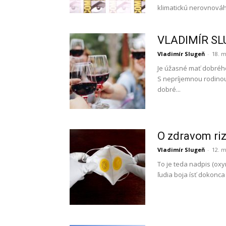
klimatickú nerovnováh
VLADIMÍR SLU
Vladimír Slugeň
-
18. 
Je úžasné mať dobrého
S nepríjemnou rodinou
dobré...
O zdravom riz
Vladimír Slugeň
-
12. m
To je teda nadpis (oxy
ľudia boja ísť dokonca 