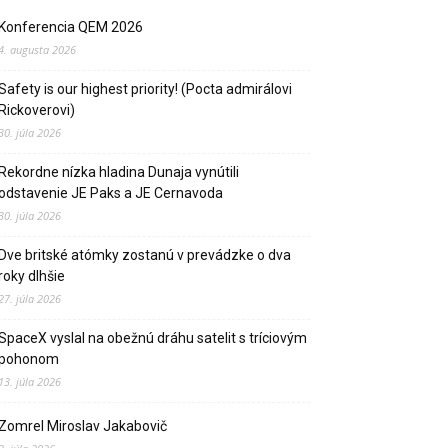
Konferencia QEM 2026
4. augusta 2026
Safety is our highest priority! (Pocta admirálovi
Rickoverovi)
30. júla 2026
Rekordne nízka hladina Dunaja vynútili
odstavenie JE Paks a JE Cernavoda
30. júla 2026
Dve britské atómky zostanú v prevádzke o dva
roky dlhšie
27. júla 2026
SpaceX vyslal na obežnú dráhu satelit s tríciovým
pohonom
13. júla 2026
Zomrel Miroslav Jakabovič