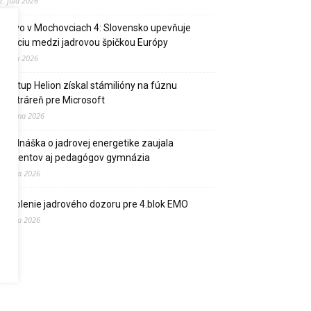
2. júla 2026
Palivo v Mochovciach 4: Slovensko upevňuje
pozíciu medzi jadrovou špičkou Európy
2. júla 2026
Startup Helion získal stámilióny na fúznu
elektráreň pre Microsoft
15. júna 2026
Prednáška o jadrovej energetike zaujala
študentov aj pedagógov gymnázia
9. júna 2026
Povolenie jadrového dozoru pre 4.blok EMO
9. júna 2026