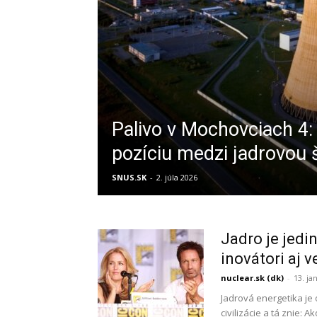
Palivo v Mochovciach 4:
pozíciu medzi jadrovou 
SNUS.SK
-
2. júla 2026
Jadro je jedi
inovátori aj v
nuclear.sk (dk)
-
13. ja
Jadrová energetika je
civilizácie a tá znie: 