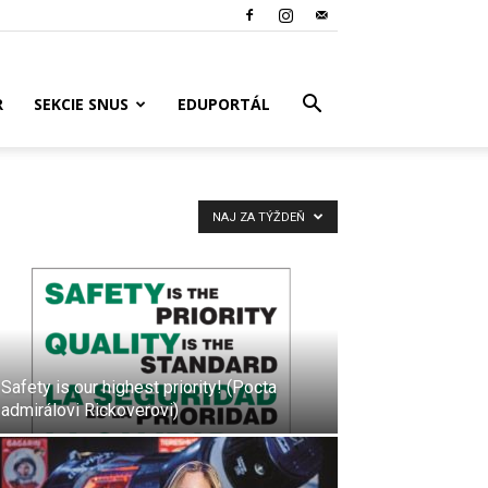
R
SEKCIE SNUS
EDUPORTÁL
NAJ ZA TÝŽDEŇ
Safety is our highest priority! (Pocta
admirálovi Rickoverovi)