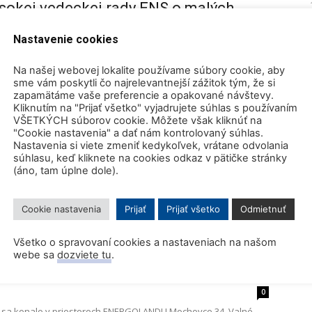
ysokej vedeckej rady ENS o malých
reaktoroch
Nastavenie cookies
3
0
brovskou hrozbou pre ľudské blaho a naše spoločnosti. Stále
Na našej webovej lokalite používame súbory cookie, aby
áv o antropogénnej zmene klímy, vyjadrených IPCC, vyzýva na
sme vám poskytli čo najrelevantnejší zážitok tým, že si
zapamätáme vaše preferencie a opakované návštevy.
Kliknutím na "Prijať všetko" vyjadrujete súhlas s používaním
VŠETKÝCH súborov cookie. Môžete však kliknúť na
"Cookie nastavenia" a dať nám kontrolovaný súhlas.
ovného návratu Nemecka k jadrovej
Nastavenia si viete zmeniť kedykoľvek, vrátane odvolania
súhlasu, keď kliknete na cookies odkaz v pätičke stránky
(áno, tam úplne dole).
25
0
ka k jadrovej energetike po tom, čo ku koncu roka 2022
Cookie nastavenia
Prijať
Prijať všetko
Odmietnuť
é tri reaktory nie je vôbec jednoduchý a to aj napriek...
Všetko o spravovaní cookies a nastaveniach na našom
webe sa
dozviete tu
.
USIM 2023
0
23 sa konalo v priestoroch ENERGOLANDU Mochovce 34. Valné