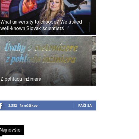
What university to choose? We asked
well-known Slovak scientists
Z pohľadu inžiniera
3,382
fanúšikov
PÁČI SA
Najnovšie