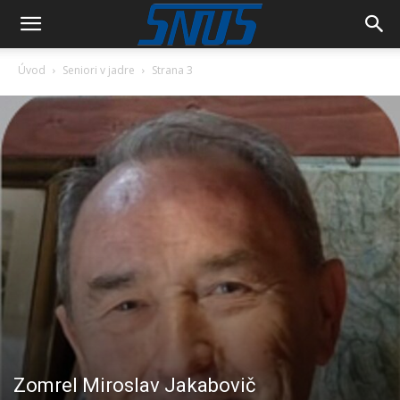
Úvod
Seniori v jadre
Strana 3
Zomrel Miroslav Jakabovič