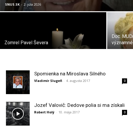
SNUS.SK
-
2. júla 2026
Doc. MUDr
Zomrel Pavel Ševera
významné 
Spomienka na Miroslava Silného
Vladimír Slugeň
-
4. augusta 2017
0
Jozef Valovič: Dedove polia si ma získali
Robert Holý
-
10. mája 2017
0