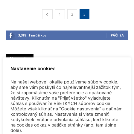
1
2
3
3,382
fanúšikov
PÁČI SA
Najnovšie
Nastavenie cookies
Konferencia QEM 2026
Na našej webovej lokalite používame súbory cookie,
4. augusta 2026
aby sme vám poskytli čo najrelevantnejší zážitok tým,
že si zapamätáme vaše preferencie a opakované
Safety is our highest priority! (Pocta admirálovi Rickoverovi)
návštevy. Kliknutím na "Prijať všetko" vyjadrujete
30. júla 2026
súhlas s používaním VŠETKÝCH súborov cookie.
Môžete však kliknúť na "Cookie nastavenia" a dať nám
kontrolovaný súhlas. Nastavenia si viete zmeniť
Rekordne nízka hladina Dunaja vynútili odstavenie JE Paks a
kedykoľvek, vrátane odvolania súhlasu, keď kliknete
JE Cernavoda
na cookies odkaz v pätičke stránky (áno, tam úplne
30. júla 2026
dole).