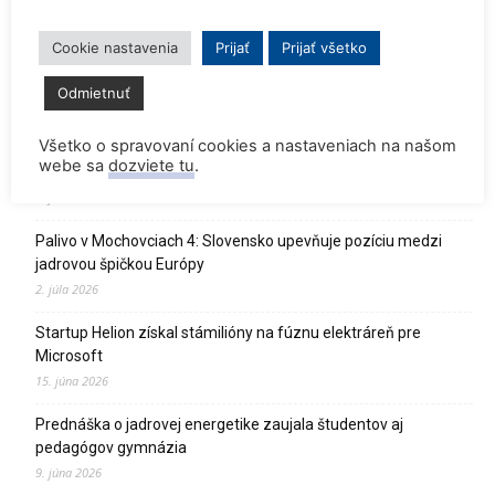
Dve britské atómky zostanú v prevádzke o dva roky dlhšie
Cookie nastavenia
Prijať
Prijať všetko
27. júla 2026
Odmietnuť
SpaceX vyslal na obežnú dráhu satelit s tríciovým pohonom
13. júla 2026
Všetko o spravovaní cookies a nastaveniach na našom
webe sa
dozviete tu
.
Zomrel Miroslav Jakabovič
2. júla 2026
Palivo v Mochovciach 4: Slovensko upevňuje pozíciu medzi
jadrovou špičkou Európy
2. júla 2026
Startup Helion získal stámilióny na fúznu elektráreň pre
Microsoft
15. júna 2026
Prednáška o jadrovej energetike zaujala študentov aj
pedagógov gymnázia
9. júna 2026