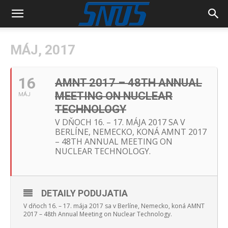
MÁJ, 2017
16
AMNT 2017 – 48TH ANNUAL
MEETING ON NUCLEAR
MÁJ
TECHNOLOGY
V DŇOCH 16. – 17. MÁJA 2017 SA V
BERLÍNE, NEMECKO, KONÁ AMNT 2017
– 48TH ANNUAL MEETING ON
NUCLEAR TECHNOLOGY.
DETAILY PODUJATIA
V dňoch 16. – 17. mája 2017 sa v Berlíne, Nemecko, koná AMNT
2017 – 48th Annual Meeting on Nuclear Technology.