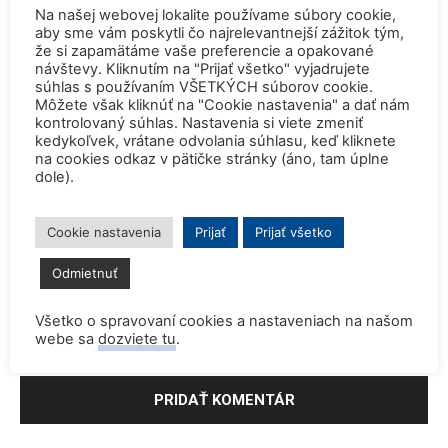
Na našej webovej lokalite používame súbory cookie,
aby sme vám poskytli čo najrelevantnejší zážitok tým,
že si zapamätáme vaše preferencie a opakované
návštevy. Kliknutím na "Prijať všetko" vyjadrujete
súhlas s používaním VŠETKÝCH súborov cookie.
Môžete však kliknúť na "Cookie nastavenia" a dať nám
kontrolovaný súhlas. Nastavenia si viete zmeniť
kedykoľvek, vrátane odvolania súhlasu, keď kliknete
na cookies odkaz v pätičke stránky (áno, tam úplne
dole).
Cookie nastavenia
Prijať
Prijať všetko
Odmietnuť
Všetko o spravovaní cookies a nastaveniach na našom
Save my name, email, and website in this browser for the
webe sa
dozviete tu
.
next time I comment.