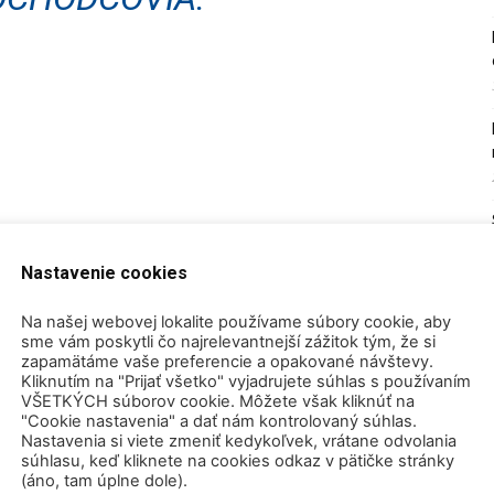
Nastavenie cookies
k)
Na našej webovej lokalite používame súbory cookie, aby
by“ alebo „Doplňujúce údaje“) uveďte meno a
sme vám poskytli čo najrelevantnejší zážitok tým, že si
zapamätáme vaše preferencie a opakované návštevy.
ený.
Kliknutím na "Prijať všetko" vyjadrujete súhlas s používaním
VŠETKÝCH súborov cookie. Môžete však kliknúť na
"Cookie nastavenia" a dať nám kontrolovaný súhlas.
Nastavenia si viete zmeniť kedykoľvek, vrátane odvolania
súhlasu, keď kliknete na cookies odkaz v pätičke stránky
(áno, tam úplne dole).