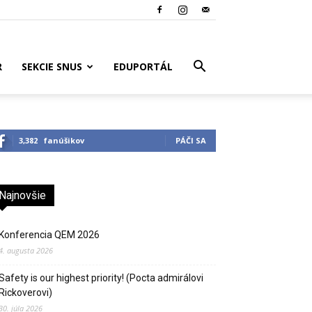
R
SEKCIE SNUS
EDUPORTÁL
3,382
fanúšikov
PÁČI SA
Najnovšie
Konferencia QEM 2026
4. augusta 2026
Safety is our highest priority! (Pocta admirálovi
Rickoverovi)
30. júla 2026