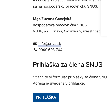
Ak chcete zaplatiť členské v hotovosti aleb
sa na hospodársku pracovníčku SNUS.
Mgr. Zuzana Čavojská
hospodárska pracovníčka SNUS
VUJE, a.s. Trnava, Okružná 5, miestnosť č. 
info@snus.sk
0949 693 744
Prihláška za člena SNUS
Stiahnite si formulár prihlášky za člena SN
Adresa je uvedená v prihláške.
PRIHLÁŠKA