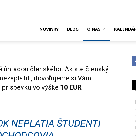
US
NOVINKY
BLOG
O NÁS
KALENDÁ
 úhradou členského. Ak ste členský
 nezaplatili, dovoľujeme si Vám
 príspevku vo výške
10 EUR
OK NEPLATIA ŠTUDENTI
ÔCHODCOVIA.