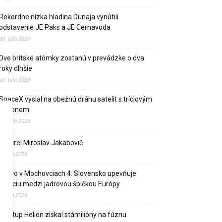
Rekordne nízka hladina Dunaja vynútili
odstavenie JE Paks a JE Cernavoda
30. júla 2026
Dve britské atómky zostanú v prevádzke o dva
roky dlhšie
27. júla 2026
SpaceX vyslal na obežnú dráhu satelit s tríciovým
pohonom
13. júla 2026
Zomrel Miroslav Jakabovič
2. júla 2026
Palivo v Mochovciach 4: Slovensko upevňuje
pozíciu medzi jadrovou špičkou Európy
2. júla 2026
Startup Helion získal stámilióny na fúznu