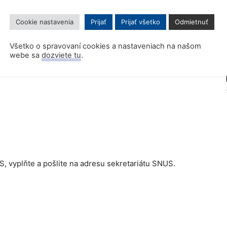
o neviete, či ho máte uhradené za minulé roky, obráťte
Cookie nastavenia
Prijať
Prijať všetko
Odmietnuť
Všetko o spravovaní cookies a nastaveniach na našom
webe sa
dozviete tu
.
A0318
US, vyplňte a pošlite na adresu sekretariátu SNUS.