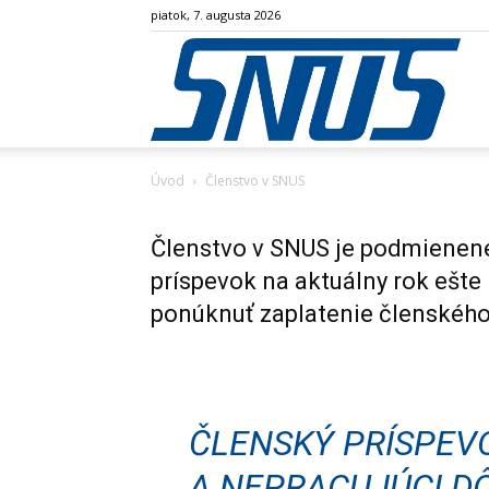
piatok, 7. augusta 2026
SN
Úvod
Členstvo v SNUS
Členstvo v SNUS je podmienené
príspevok na aktuálny rok ešte
ponúknuť zaplatenie členského
ČLENSKÝ PRÍSPEV
A NEPRACUJÚCI D