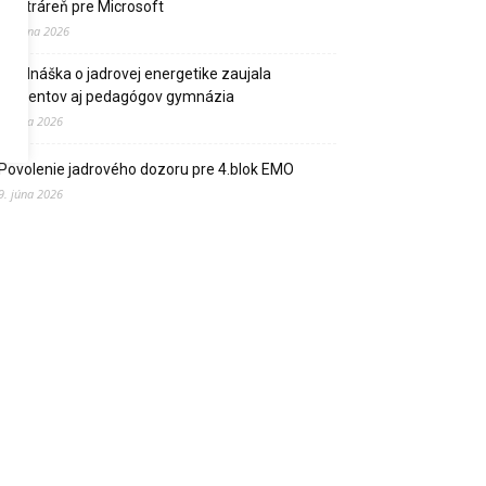
elektráreň pre Microsoft
15. júna 2026
Prednáška o jadrovej energetike zaujala
študentov aj pedagógov gymnázia
9. júna 2026
Povolenie jadrového dozoru pre 4.blok EMO
9. júna 2026