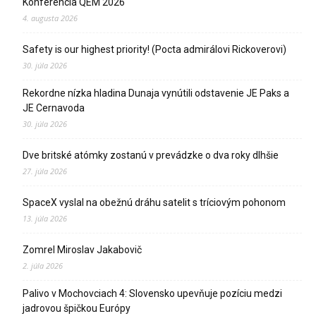
Konferencia QEM 2026
4. augusta 2026
Safety is our highest priority! (Pocta admirálovi Rickoverovi)
30. júla 2026
Rekordne nízka hladina Dunaja vynútili odstavenie JE Paks a
JE Cernavoda
30. júla 2026
Dve britské atómky zostanú v prevádzke o dva roky dlhšie
27. júla 2026
SpaceX vyslal na obežnú dráhu satelit s tríciovým pohonom
13. júla 2026
Zomrel Miroslav Jakabovič
2. júla 2026
Palivo v Mochovciach 4: Slovensko upevňuje pozíciu medzi
jadrovou špičkou Európy