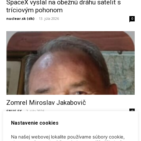
SpaceX vyslal na obežnú dráhu satelit s
tríciovým pohonom
nuclear.sk (dk)
-
13. júla 2026
0
Zomrel Miroslav Jakabovič
SNUS.SK
-
2. júla 2026
0
Nastavenie cookies
Na našej webovej lokalite používame súbory cookie,