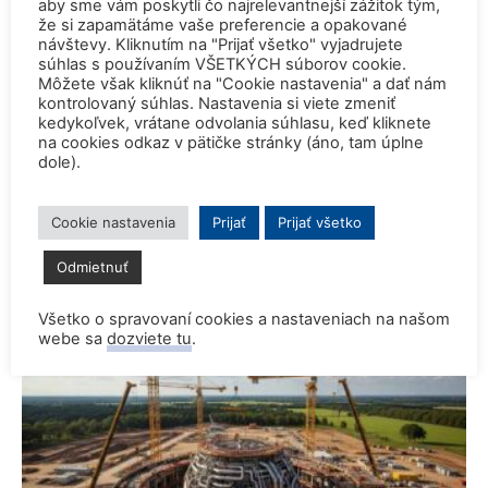
aby sme vám poskytli čo najrelevantnejší zážitok tým,
že si zapamätáme vaše preferencie a opakované
návštevy. Kliknutím na "Prijať všetko" vyjadrujete
súhlas s používaním VŠETKÝCH súborov cookie.
Môžete však kliknúť na "Cookie nastavenia" a dať nám
kontrolovaný súhlas. Nastavenia si viete zmeniť
kedykoľvek, vrátane odvolania súhlasu, keď kliknete
na cookies odkaz v pätičke stránky (áno, tam úplne
dole).
Palivo v Mochovciach 4: Slovensko
upevňuje pozíciu medzi jadrovou špičkou
Cookie nastavenia
Prijať
Prijať všetko
Európy
Odmietnuť
SNUS.SK
-
2. júla 2026
0
Všetko o spravovaní cookies a nastaveniach na našom
webe sa
dozviete tu
.