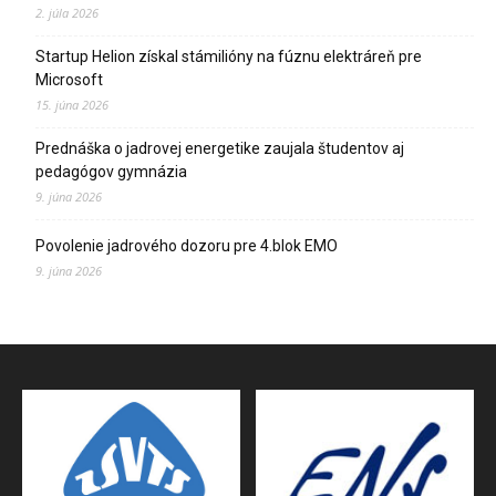
2. júla 2026
Startup Helion získal stámilióny na fúznu elektráreň pre
Microsoft
15. júna 2026
Prednáška o jadrovej energetike zaujala študentov aj
pedagógov gymnázia
9. júna 2026
Povolenie jadrového dozoru pre 4.blok EMO
9. júna 2026