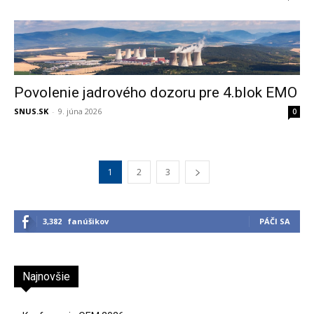
Povolenie jadrového dozoru pre 4.blok EMO
SNUS.SK
-
9. júna 2026
0
1
2
3
3,382
fanúšikov
PÁČI SA
Najnovšie