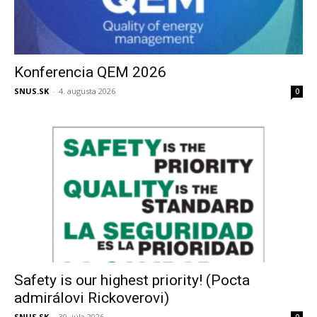
Konferencia QEM 2026
SNUS.SK
-
4. augusta 2026
0
Safety is our highest priority! (Pocta
admirálovi Rickoverovi)
SNUS.SK
-
30. júla 2026
0