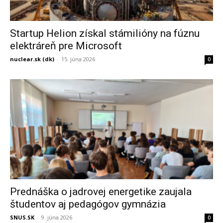
Startup Helion získal stámilióny na fúznu
elektráreň pre Microsoft
nuclear.sk (dk)
-
15. júna 2026
0
Prednáška o jadrovej energetike zaujala
študentov aj pedagógov gymnázia
SNUS.SK
-
9. júna 2026
0