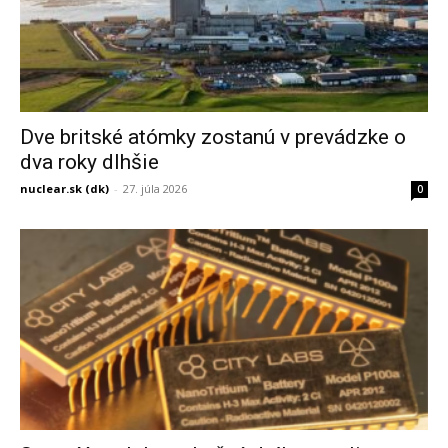
Dve britské atómky zostanú v prevádzke o
dva roky dlhšie
nuclear.sk (dk)
-
27. júla 2026
0