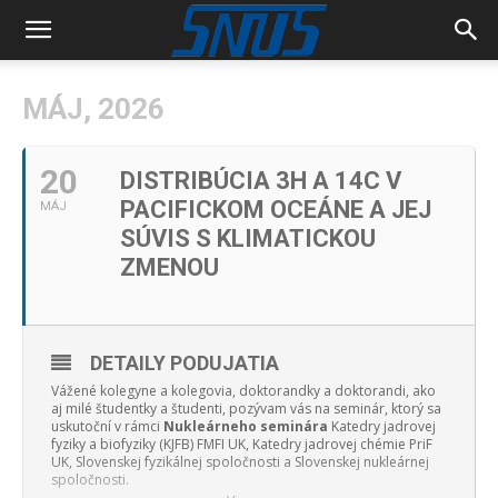
MÁJ, 2026
20
DISTRIBÚCIA 3H A 14C V
PACIFICKOM OCEÁNE A JEJ
MÁJ
SÚVIS S KLIMATICKOU
ZMENOU
DETAILY PODUJATIA
Vážené kolegyne a kolegovia, doktorandky a doktorandi, ako
aj milé študentky a študenti, pozývam vás na seminár, ktorý sa
uskutoční v rámci
Nukleárneho seminára
Katedry jadrovej
fyziky a biofyziky (KJFB) FMFI UK, Katedry jadrovej chémie PriF
UK, Slovenskej fyzikálnej spoločnosti a Slovenskej nukleárnej
spoločnosti.