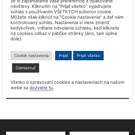
že si zapamätáme vaše preferencie a opakované
návštevy. Kliknutím na "Prijať všetko" vyjadrujete
súhlas s používaním VŠETKÝCH súborov cookie.
Môžete však kliknúť na "Cookie nastavenia" a dať nám
kontrolovaný súhlas. Nastavenia si viete zmeniť
kedykoľvek, vrátane odvolania súhlasu, keď kliknete
na cookies odkaz v pätičke stránky (áno, tam úplne
dole).
Cookie nastavenia
Prijať
Prijať všetko
Odmietnuť
Save my name, email, and website in this browser for the
next time I comment.
Všetko o spravovaní cookies a nastaveniach na našom
webe sa
dozviete tu
.