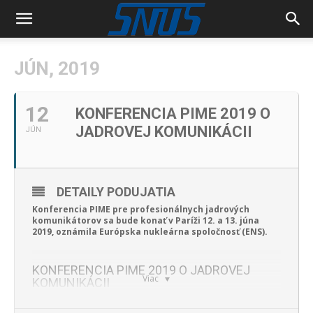
JÚN, 2019
12
KONFERENCIA PIME 2019 O
JADROVEJ KOMUNIKÁCII
JÚN
DETAILY PODUJATIA
Konferencia PIME pre profesionálnych jadrových
komunikátorov sa bude konať v Paríži 12. a 13. júna
2019, oznámila Európska nukleárna spoločnosť (ENS).
KONFERENCIA PIME 2019 O JADROVEJ
Viac
KOMUNIKÁCII
Konferencia PIME, podujatie ENS organizované francúzskou