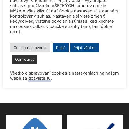
návštevy. Kliknutím na "Prijať všetko" vyjadrujete
SNUS
súhlas s používaním VŠETKÝCH súborov cookie.
Môžete však kliknúť na "Cookie nastavenia" a dať nám
kontrolovaný súhlas. Nastavenia si viete zmeniť
kedykoľvek, vrátane odvolania súhlasu, keď kliknete
ZISTIŤ VIAC
na cookies odkaz v pätičke stránky (áno, tam úplne
dole).
KALENDÁR
GOOGLECAL
Cookie nastavenia
Prijať
Prijať všetko
Odmietnuť
Všetko o spravovaní cookies a nastaveniach na našom
webe sa
dozviete tu
.