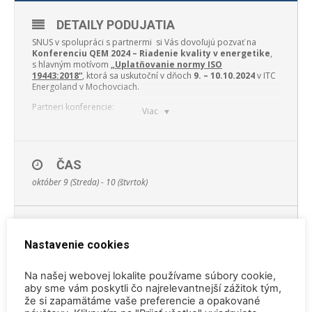
DETAILY PODUJATIA
SNUS v spolupráci s partnermi si Vás dovoľujú pozvať na
Konferenciu QEM 2024 – Riadenie kvality v energetike
,
s hlavným motívom
„Uplatňovanie normy ISO
19443:2018“
, ktorá sa uskutoční v dňoch
9. – 10.10.2024
v ITC
Energoland v Mochovciach.
Partneri konferencie:
Viac
Formulár pre záväznú prihlášku
pošlite prosím na adresu
ČAS
qem.snus@gmail.com
do konca septembra. Stiahnite si aj
október 9 (Streda) - 10 (štvrtok)
program konferencie
.
Tešíme sa na stretnutie.
LOKÁCIA
Nastavenie cookies
Energoland Mochovce a Ranč u Bobiho
Na našej webovej lokalite používame súbory cookie,
aby sme vám poskytli čo najrelevantnejší zážitok tým,
ORGANIZÁTOR
že si zapamätáme vaše preferencie a opakované