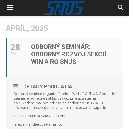
APRÍL, 2025
28
ODBORNÝ SEMINÁR:
ODBORNÝ ROZVOJ SEKCIÍ
APR
WIN A RO SNUS
DETAILY PODUJATIA
Odborný seminár organizujú sekcie WIN a RO SNUS. V prípade
záujmu je potrebné nahlásiť záväznú registráciu na
doleuvedené mailové adresy najneskôr do 18.3.2025 z
dôvodu obmedzených ubytovacích a rokovacích kapacít:
mariana.mancikova@gmail.com
terezia.melicherova@gmail.com