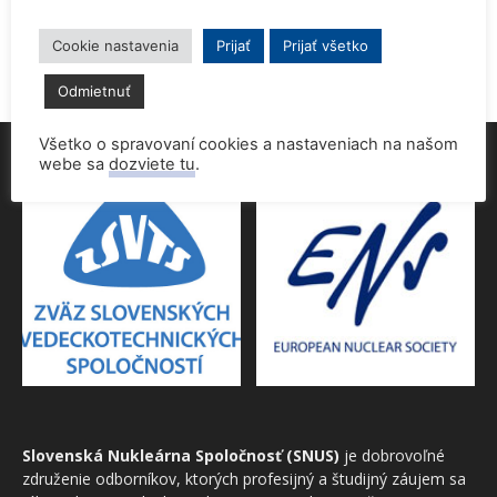
Cookie nastavenia
Prijať
Prijať všetko
Odmietnuť
Všetko o spravovaní cookies a nastaveniach na našom
webe sa
dozviete tu
.
Slovenská Nukleárna Spoločnosť (SNUS)
je dobrovoľné
združenie odborníkov, ktorých profesijný a študijný záujem sa