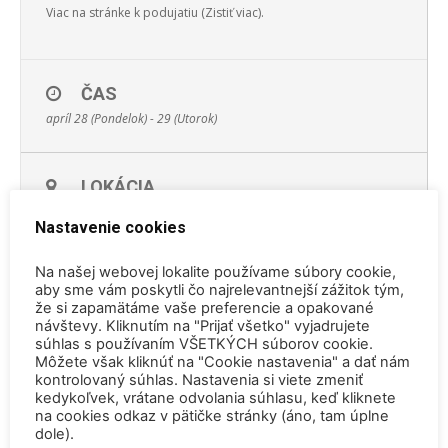
Viac na stránke k podujatiu (Zistiť viac).
ČAS
apríl 28 (Pondelok) - 29 (Utorok)
LOKÁCIA
Technická univerzita Zvolen
Nastavenie cookies
Na našej webovej lokalite používame súbory cookie,
ZISTIŤ VIAC
aby sme vám poskytli čo najrelevantnejší zážitok tým,
že si zapamätáme vaše preferencie a opakované
návštevy. Kliknutím na "Prijať všetko" vyjadrujete
súhlas s používaním VŠETKÝCH súborov cookie.
KALENDÁR
GOOGLECAL
Môžete však kliknúť na "Cookie nastavenia" a dať nám
kontrolovaný súhlas. Nastavenia si viete zmeniť
kedykoľvek, vrátane odvolania súhlasu, keď kliknete
na cookies odkaz v pätičke stránky (áno, tam úplne
dole).