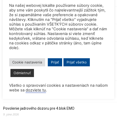
27. júla 2026
Na našej webovej lokalite používame súbory cookie,
aby sme vám poskytli čo najrelevantnejší zážitok tým,
SpaceX vyslal na obežnú dráhu satelit s tríciovým pohonom
že si zapamätáme vaše preferencie a opakované
13. júla 2026
návštevy. Kliknutím na "Prijať všetko" vyjadrujete
súhlas s používaním VŠETKÝCH súborov cookie.
Môžete však kliknúť na "Cookie nastavenia" a dať nám
Zomrel Miroslav Jakabovič
kontrolovaný súhlas. Nastavenia si viete zmeniť
2. júla 2026
kedykoľvek, vrátane odvolania súhlasu, keď kliknete
na cookies odkaz v pätičke stránky (áno, tam úplne
Palivo v Mochovciach 4: Slovensko upevňuje pozíciu medzi jadrovou
dole).
špičkou Európy
2. júla 2026
Cookie nastavenia
Prijať
Prijať všetko
Startup Helion získal stámilióny na fúznu elektráreň pre Microsoft
Odmietnuť
15. júna 2026
Všetko o spravovaní cookies a nastaveniach na našom
Prednáška o jadrovej energetike zaujala študentov aj pedagógov
webe sa
dozviete tu
.
gymnázia
9. júna 2026
Povolenie jadrového dozoru pre 4.blok EMO
9. júna 2026