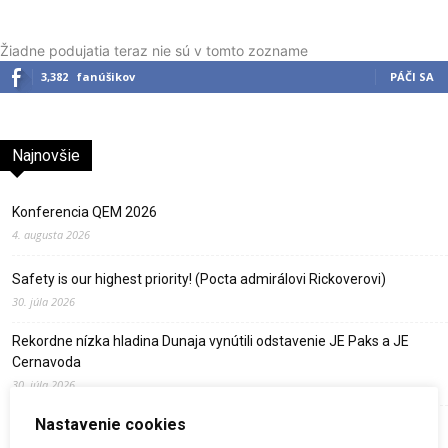
Žiadne podujatia teraz nie sú v tomto zozname
3,382
fanúšikov
PÁČI SA
Najnovšie
Konferencia QEM 2026
4. augusta 2026
Safety is our highest priority! (Pocta admirálovi Rickoverovi)
30. júla 2026
Rekordne nízka hladina Dunaja vynútili odstavenie JE Paks a JE
Cernavoda
30. júla 2026
Nastavenie cookies
Dve britské atómky zostanú v prevádzke o dva roky dlhšie