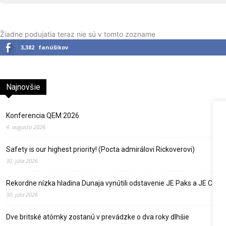
Žiadne podujatia teraz nie sú v tomto zozname
3,382
fanúšikov
Najnovšie
Konferencia QEM 2026
4. augusta 2026
Safety is our highest priority! (Pocta admirálovi Rickoverovi)
30. júla 2026
Rekordne nízka hladina Dunaja vynútili odstavenie JE Paks a JE Cer
30. júla 2026
Dve britské atómky zostanú v prevádzke o dva roky dlhšie