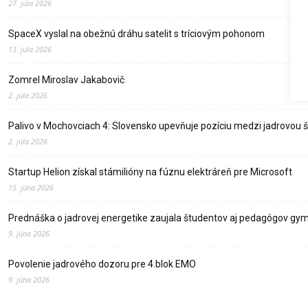
27. júla 2026
SpaceX vyslal na obežnú dráhu satelit s tríciovým pohonom
13. júla 2026
Zomrel Miroslav Jakabovič
2. júla 2026
Palivo v Mochovciach 4: Slovensko upevňuje pozíciu medzi jadrovou 
2. júla 2026
Startup Helion získal stámilióny na fúznu elektráreň pre Microsoft
15. júna 2026
Prednáška o jadrovej energetike zaujala študentov aj pedagógov gy
9. júna 2026
Povolenie jadrového dozoru pre 4.blok EMO
9. júna 2026