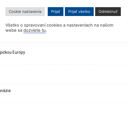
Cookie nastavenia
Prijať
Prijať všetko
Odmietnuť
Všetko o spravovaní cookies a nastaveniach na našom
webe sa
dozviete tu
.
špičkou Európy
mnázia