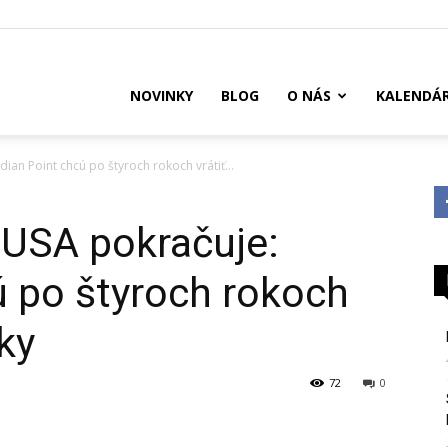
US
NOVINKY
BLOG
O NÁS
KALENDÁ
ian Point chcú po štyroch rokoch vrátiť...
 USA pokračuje:
ú po štyroch rokoch
ky
72
0