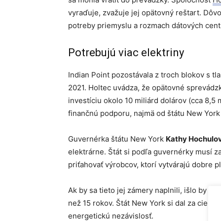
vyraďuje, zvažuje jej opätovný reštart. Dôvo
potreby priemyslu a rozmach dátových centi
Potrebujú viac elektriny
Indian Point pozostávala z troch blokov s tl
2021. Holtec uvádza, že opätovné sprevádzkov
investíciu okolo 10 miliárd dolárov (cca 8,5 
finančnú podporu, najmä od štátu New York 
Guvernérka štátu New York
Kathy Hochulo
elektrárne. Štát si podľa guvernérky musí z
priťahovať výrobcov, ktorí vytvárajú dobre 
Ak by sa tieto jej zámery naplnili, išlo by 
než 15 rokov. Štát New York si dal za cieľ z
energetickú nezávislosť.