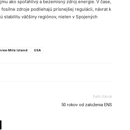
jmu ako spoľahlivý a bezemisný zdroj energie. V čase,
fosílne zdroje podliehajú prísnejšej regulácii, návrat k
ú stabilitu väčšiny regiónov, nielen v Spojených
hree-Mile Island
USA
Ďalší článok
50 rokov od založenia ENS