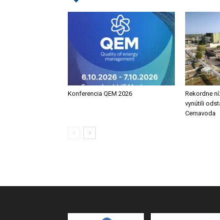
Konferencia QEM 2026
Rekordne ní
vynútili ods
Cernavoda