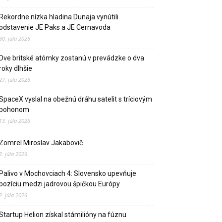
Rekordne nízka hladina Dunaja vynútili
odstavenie JE Paks a JE Cernavoda
30. júla 2026
Dve britské atómky zostanú v prevádzke o dva
roky dlhšie
27. júla 2026
SpaceX vyslal na obežnú dráhu satelit s tríciovým
pohonom
13. júla 2026
Zomrel Miroslav Jakabovič
2. júla 2026
Palivo v Mochovciach 4: Slovensko upevňuje
pozíciu medzi jadrovou špičkou Európy
2. júla 2026
Startup Helion získal stámilióny na fúznu