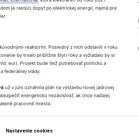
dom je rastúci dopyt po elektrickej energii, najmä pre
er.
akovodnými reaktormi. Posledný z nich odstavili v roku
anie by trvalo približne štyri roky a vyžiadalo by si
mld. eur). Projekt bude tiež potrebovať politickú a
a federálnej vlády.
vá
už v júni oznámila plán na výstavbu novej jadrovej
abezpečiť energetickú nezávislosť, ak chce naďalej
platené pracovné miesta.
o prvú veľkú komerčnú jadrovú elektráreň v USA za viac
výšiť kapacitu o minimálne 1 000 MW a posilniť svoju
Nastavenie cookies