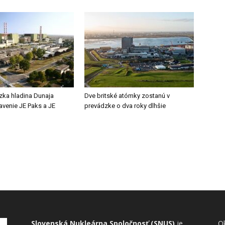
zka hladina Dunaja
Dve britské atómky zostanú v
tavenie JE Paks a JE
prevádzke o dva roky dlhšie
Slovenská Nukleárna Spoločnosť (SNUS)
je
Ok