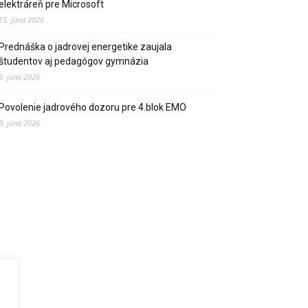
elektráreň pre Microsoft
15. júna 2026
Prednáška o jadrovej energetike zaujala
študentov aj pedagógov gymnázia
9. júna 2026
Povolenie jadrového dozoru pre 4.blok EMO
9. júna 2026