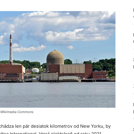
to: Wikimedia Commons
achádza len pár desiatok kilometrov od New Yorku, by
ltec International
, ktorá elektráreň od roku 2021