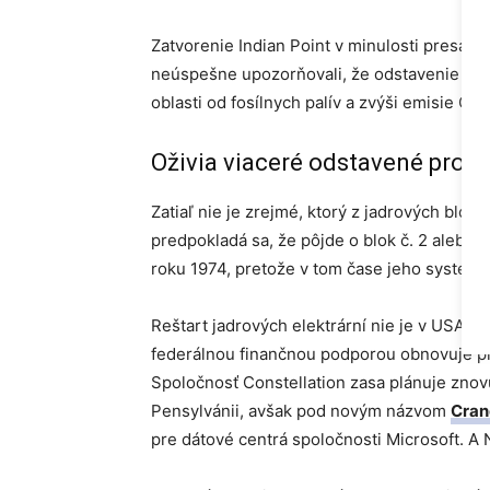
Zatvorenie Indian Point v minulosti presadi
neúspešne upozorňovali, že odstavenie zabeh
oblasti od fosílnych palív a zvýši emisie CO₂
Oživia viaceré odstavené proje
Zatiaľ nie je zrejmé, ktorý z jadrových bloko
predpokladá sa, že pôjde o blok č. 2 alebo 3
roku 1974, pretože v tom čase jeho systém 
Reštart jadrových elektrární nie je v USA n
federálnou finančnou podporou obnovuje p
Spoločnosť Constellation zasa plánuje znov
Pensylvánii, avšak pod novým názvom
Cran
pre dátové centrá spoločnosti Microsoft. A