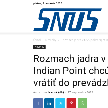
piatok, 7. augusta 2026
SN
Úvod
Novinky
Rozmach jadra v USA pokračuje: Ind
Novinky
Rozmach jadra v
Indian Point chc
vrátiť do prevádz
Autor:
nuclear.sk (dk)
-
17. septembra 2025