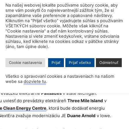
Na našej webovej lokalite používame súbory cookie, aby
sme vám poskytli čo najrelevantnejší zážitok tým, že si
l bývalý guvernér Andrew Cuomo. V tom čase ho kritici
zapamätáme vaše preferencie a opakované návštevy.
nutej jadrovej elektrárne zvýši závislosť celej
Kliknutím na "Prijať všetko" vyjadrujete súhlas s používaním
VŠETKÝCH súborov cookie. Môžete však kliknúť na
.
"Cookie nastavenia" a dať nám kontrolovaný súhlas.
Nastavenia si viete zmeniť kedykoľvek, vrátane odvolania
súhlasu, keď kliknete na cookies odkaz v pätičke stránky
kty
(áno, tam úplne dole).
v elektrárne by mohli vrátiť do prevádzky, ale
Cookie nastavenia
Prijať
Prijať všetko
Odmietnuť
, pretože boli modernejšie. Prvý blok odstavili už v
núdzového chladenia nespĺňal požiadavky regulátorov.
Všetko o spravovaní cookies a nastaveniach na našom
webe sa
dozviete tu
.
ijako výnimočný. Holtec už teraz s významnou štátnou a
revádzku elektrárne
Palisades
v štáte Michigan.
u uviesť do prevádzky elektráreň
Three Mile Island
v
e Clean Energy Centre
, ktorá bude dodávať energiu
 NextEra zvažuje modernizáciu JE
Duane Arnold
v Iowe.