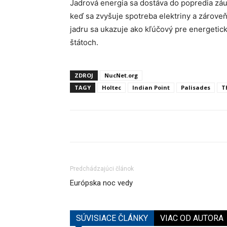
Jadrová energia sa dostáva do popredia záu
keď sa zvyšuje spotreba elektriny a zároveň 
jadru sa ukazuje ako kľúčový pre energetick
štátoch.
ZDROJ
NucNet.org
TAGY
Holtec
Indian Point
Palisades
T
Predchádzajúci článok
Európska noc vedy
SÚVISIACE ČLÁNKY
VIAC OD AUTORA