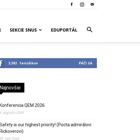
R
SEKCIE SNUS
EDUPORTÁL
3,382
fanúšikov
PÁČI SA
Najnovšie
Konferencia QEM 2026
4. augusta 2026
Safety is our highest priority! (Pocta admirálovi
Rickoverovi)
30. júla 2026