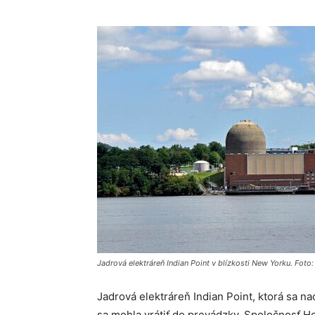
Jadrová elektráreň Indian Point v blízkosti New Yorku. Fo
Jadrová elektráreň Indian Point, ktorá sa n
sa mohla vrátiť do prevádzky. Spoločnosť
Ho