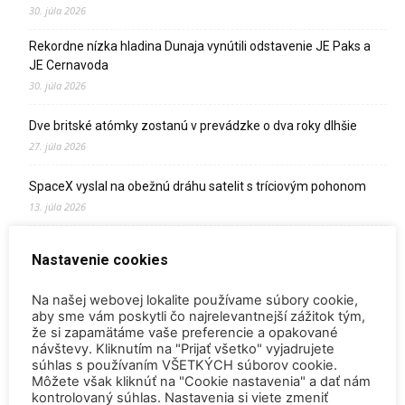
30. júla 2026
Rekordne nízka hladina Dunaja vynútili odstavenie JE Paks a
JE Cernavoda
30. júla 2026
Dve britské atómky zostanú v prevádzke o dva roky dlhšie
27. júla 2026
SpaceX vyslal na obežnú dráhu satelit s tríciovým pohonom
13. júla 2026
Zomrel Miroslav Jakabovič
Nastavenie cookies
2. júla 2026
Na našej webovej lokalite používame súbory cookie,
Palivo v Mochovciach 4: Slovensko upevňuje pozíciu medzi
aby sme vám poskytli čo najrelevantnejší zážitok tým,
jadrovou špičkou Európy
že si zapamätáme vaše preferencie a opakované
2. júla 2026
návštevy. Kliknutím na "Prijať všetko" vyjadrujete
súhlas s používaním VŠETKÝCH súborov cookie.
Startup Helion získal stámilióny na fúznu elektráreň pre
Môžete však kliknúť na "Cookie nastavenia" a dať nám
Microsoft
kontrolovaný súhlas. Nastavenia si viete zmeniť