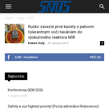
Úvod
Tagy
ATF
Rusko zavezie prvé kazety s palivom
tolerantným voči haváriám do
výskumného reaktora MIR
Robert Holý
-
30. januára 2019
0
3,382
fanúšikov
PÁČI SA
Najnovšie
Konferencia QEM 2026
4. augusta 2026
Safety is our highest priority! (Pocta admirálovi Rickoverovi)