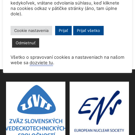
kedykoľvek, vrátane odvolania súhlasu, keď kliknete
15. júna 2026
na cookies odkaz v pätičke stránky (áno, tam úplne
dole).
Prednáška o jadrovej energetike zaujala študentov aj
pedagógov gymnázia
9. júna 2026
Cookie nastavenia
Prijať
Prijať všetko
Povolenie jadrového dozoru pre 4.blok EMO
Odmietnuť
9. júna 2026
Všetko o spravovaní cookies a nastaveniach na našom
webe sa
dozviete tu
.