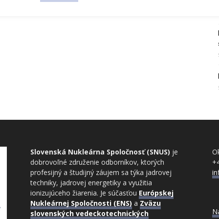
Slovenská Nukleárna Spoločnosť (SNUS)
je
Ok
dobrovoľné združenie odborníkov, ktorých
+
profesijný a študijný záujem sa týka jadrovej
i
techniky, jadrovej energetiky a využitia
ionizujúceho žiarenia. Je súčasťou
Európskej
Nukleárnej Spoločnosti (ENS)
a
Zväzu
N
slovenských vedeckotechnických