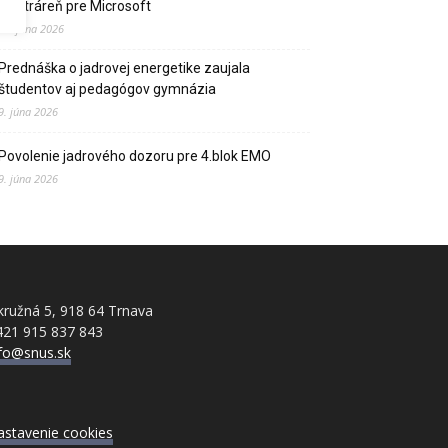
elektráreň pre Microsoft
15. júna 2026
Prednáška o jadrovej energetike zaujala
študentov aj pedagógov gymnázia
9. júna 2026
Povolenie jadrového dozoru pre 4.blok EMO
9. júna 2026
ružná 5, 918 64 Trnava
421 915 837 843
nfo@snus.sk
astavenie cookies