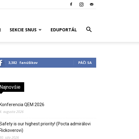
R
SEKCIE SNUS
EDUPORTÁL
3,382
fanúšikov
PÁČI SA
Najnovšie
Konferencia QEM 2026
4. augusta 2026
Safety is our highest priority! (Pocta admirálovi
Rickoverovi)
30. júla 2026