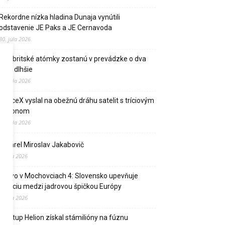
Rekordne nízka hladina Dunaja vynútili
odstavenie JE Paks a JE Cernavoda
30. júla 2026
Dve britské atómky zostanú v prevádzke o dva
roky dlhšie
27. júla 2026
SpaceX vyslal na obežnú dráhu satelit s tríciovým
pohonom
13. júla 2026
Zomrel Miroslav Jakabovič
2. júla 2026
Palivo v Mochovciach 4: Slovensko upevňuje
pozíciu medzi jadrovou špičkou Európy
2. júla 2026
Startup Helion získal stámilióny na fúznu