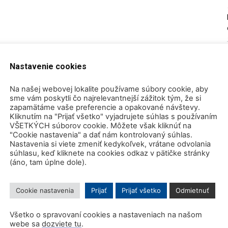
Nastavenie cookies
Na našej webovej lokalite používame súbory cookie, aby
sme vám poskytli čo najrelevantnejší zážitok tým, že si
zapamätáme vaše preferencie a opakované návštevy.
Kliknutím na "Prijať všetko" vyjadrujete súhlas s používaním
VŠETKÝCH súborov cookie. Môžete však kliknúť na
"Cookie nastavenia" a dať nám kontrolovaný súhlas.
Nastavenia si viete zmeniť kedykoľvek, vrátane odvolania
súhlasu, keď kliknete na cookies odkaz v pätičke stránky
(áno, tam úplne dole).
Cookie nastavenia
Prijať
Prijať všetko
Odmietnuť
Všetko o spravovaní cookies a nastaveniach na našom
webe sa
dozviete tu
.