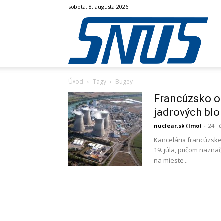
sobota, 8. augusta 2026
SN
Úvod
Tagy
Bugey
Francúzsko oz
jadrových bl
nuclear.sk (lmo)
-
24. j
Kancelária francúzsk
19. júla, pričom nazna
na mieste...