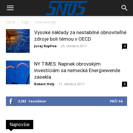
Úvod
Tagy
Ceny energie
Vysoké náklady za nestabilné obnoviteľné
zdroje boli témou v OECD
Juraj Kopřiva
-
25. októbra 2017
0
NY TIMES: Napriek obrovským
investíciám sa nemecká Energiewende
zasekla
Robert Holý
-
11. októbra 2017
0
3,382
fanúšikov
PÁČI SA
Najnovšie