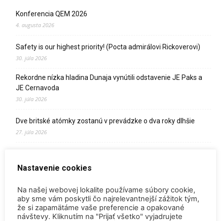
Konferencia QEM 2026
4. augusta 2026
Safety is our highest priority! (Pocta admirálovi Rickoverovi)
30. júla 2026
Rekordne nízka hladina Dunaja vynútili odstavenie JE Paks a
JE Cernavoda
30. júla 2026
Dve britské atómky zostanú v prevádzke o dva roky dlhšie
27. júla 2026
SpaceX vyslal na obežnú dráhu satelit s tríciovým pohonom
13. júla 2026
Nastavenie cookies
Zomrel Miroslav Jakabovič
Na našej webovej lokalite používame súbory cookie,
2. júla 2026
aby sme vám poskytli čo najrelevantnejší zážitok tým,
že si zapamätáme vaše preferencie a opakované
návštevy. Kliknutím na "Prijať všetko" vyjadrujete
Palivo v Mochovciach 4: Slovensko upevňuje pozíciu medzi