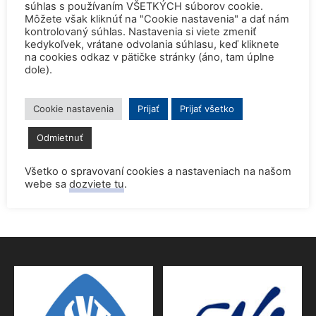
súhlas s používaním VŠETKÝCH súborov cookie.
jadrovou špičkou Európy
Môžete však kliknúť na "Cookie nastavenia" a dať nám
2. júla 2026
kontrolovaný súhlas. Nastavenia si viete zmeniť
kedykoľvek, vrátane odvolania súhlasu, keď kliknete
Startup Helion získal stámilióny na fúznu elektráreň pre
na cookies odkaz v pätičke stránky (áno, tam úplne
Microsoft
dole).
15. júna 2026
Cookie nastavenia
Prijať
Prijať všetko
Prednáška o jadrovej energetike zaujala študentov aj
pedagógov gymnázia
Odmietnuť
9. júna 2026
Všetko o spravovaní cookies a nastaveniach na našom
Povolenie jadrového dozoru pre 4.blok EMO
webe sa
dozviete tu
.
9. júna 2026