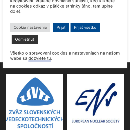
kedykoľvek, vrátane odvolania súhlasu, keď kliknete
na cookies odkaz v pätičke stránky (áno, tam úplne
dole).
Prednáška o jadrovej energetike zaujala študentov aj
pedagógov gymnázia
9. júna 2026
Cookie nastavenia
Prijať
Prijať všetko
Povolenie jadrového dozoru pre 4.blok EMO
Odmietnuť
9. júna 2026
Všetko o spravovaní cookies a nastaveniach na našom
webe sa
dozviete tu
.