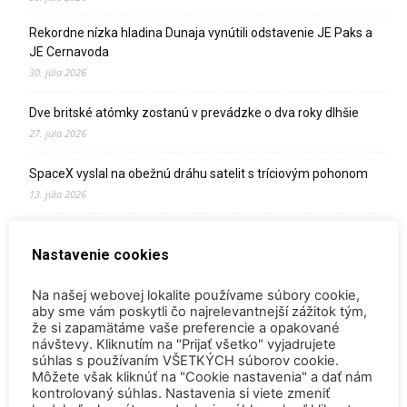
Rekordne nízka hladina Dunaja vynútili odstavenie JE Paks a
JE Cernavoda
30. júla 2026
Dve britské atómky zostanú v prevádzke o dva roky dlhšie
27. júla 2026
SpaceX vyslal na obežnú dráhu satelit s tríciovým pohonom
13. júla 2026
Zomrel Miroslav Jakabovič
Nastavenie cookies
2. júla 2026
Palivo v Mochovciach 4: Slovensko upevňuje pozíciu medzi
Na našej webovej lokalite používame súbory cookie,
jadrovou špičkou Európy
aby sme vám poskytli čo najrelevantnejší zážitok tým,
že si zapamätáme vaše preferencie a opakované
2. júla 2026
návštevy. Kliknutím na "Prijať všetko" vyjadrujete
súhlas s používaním VŠETKÝCH súborov cookie.
Startup Helion získal stámilióny na fúznu elektráreň pre
Môžete však kliknúť na "Cookie nastavenia" a dať nám
Microsoft
kontrolovaný súhlas. Nastavenia si viete zmeniť
15. júna 2026