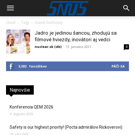
Úvod
Tagy
David Duchovny
Jadro je jedinou šancou, zhodujú sa
filmové hviezdy, inovátori aj vedci
nuclear.sk (dk)
-
13. januára 2021
0
3,382
fanúšikov
PÁČI SA
Najnovšie
Konferencia QEM 2026
4. augusta 2026
Safety is our highest priority! (Pocta admirálovi Rickoverovi)
30. júla 2026