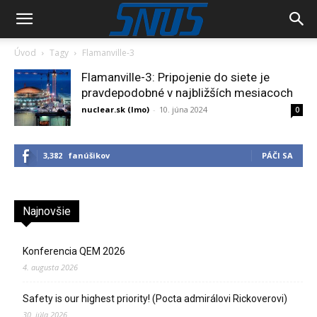
Úvod
Tagy
Flamanville-3
Flamanville-3: Pripojenie do siete je
pravdepodobné v najbližších mesiacoch
nuclear.sk (lmo)
-
10. júna 2024
0
3,382
fanúšikov
PÁČI SA
Najnovšie
Konferencia QEM 2026
4. augusta 2026
Safety is our highest priority! (Pocta admirálovi Rickoverovi)
30. júla 2026