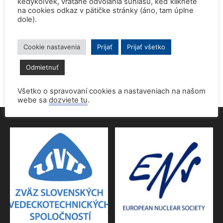
kedykoľvek, vrátane odvolania súhlasu, keď kliknete
na cookies odkaz v pätičke stránky (áno, tam úplne
dole).
Prednáška o jadrovej energetike zaujala študentov aj
pedagógov gymnázia
9. júna 2026
Cookie nastavenia
Prijať
Prijať všetko
Povolenie jadrového dozoru pre 4.blok EMO
Odmietnuť
9. júna 2026
Všetko o spravovaní cookies a nastaveniach na našom
webe sa
dozviete tu
.