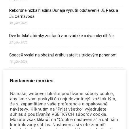
Rekordne nízka hladina Dunaja vynútili odstavenie JE Paks a
JE Cernavoda
30. júla 2026
Dve britské atómky zostanú v prevádzke o dva roky dlhšie
27. júla 2026
SpaceX vyslal na obežnú dráhu satelit s tríciovým pohonom
13. júla 2026
Zomrel Miroslav Jakabovič
Nastavenie cookies
2. júla 2026
Palivo v Mochovciach 4: Slovensko upevňuje pozíciu medzi
Na našej webovej lokalite používame súbory cookie,
jadrovou špičkou Európy
aby sme vám poskytli čo najrelevantnejší zážitok tým,
že si zapamätáme vaše preferencie a opakované
2. júla 2026
návštevy. Kliknutím na "Prijať všetko" vyjadrujete
súhlas s používaním VŠETKÝCH súborov cookie.
Startup Helion získal stámilióny na fúznu elektráreň pre
Môžete však kliknúť na "Cookie nastavenia" a dať nám
Microsoft
kontrolovaný súhlas. Nastavenia si viete zmeniť
15. júna 2026