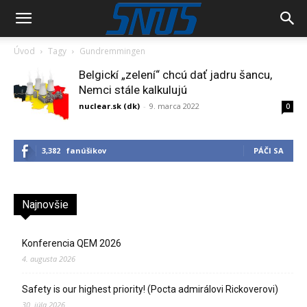
Úvod
Tagy
Gundremmingen
Belgickí „zelení“ chcú dať jadru šancu,
Nemci stále kalkulujú
nuclear.sk (dk)
-
9. marca 2022
0
3,382
fanúšikov
PÁČI SA
Najnovšie
Konferencia QEM 2026
4. augusta 2026
Safety is our highest priority! (Pocta admirálovi Rickoverovi)
30. júla 2026