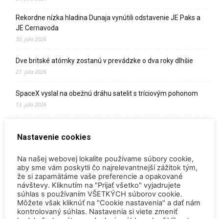
Rekordne nízka hladina Dunaja vynútili odstavenie JE Paks a
JE Cernavoda
30. júla 2026
Dve britské atómky zostanú v prevádzke o dva roky dlhšie
27. júla 2026
SpaceX vyslal na obežnú dráhu satelit s tríciovým pohonom
13. júla 2026
Zomrel Miroslav Jakabovič
Nastavenie cookies
2. júla 2026
Palivo v Mochovciach 4: Slovensko upevňuje pozíciu medzi
Na našej webovej lokalite používame súbory cookie,
jadrovou špičkou Európy
aby sme vám poskytli čo najrelevantnejší zážitok tým,
že si zapamätáme vaše preferencie a opakované
2. júla 2026
návštevy. Kliknutím na "Prijať všetko" vyjadrujete
súhlas s používaním VŠETKÝCH súborov cookie.
Startup Helion získal stámilióny na fúznu elektráreň pre
Môžete však kliknúť na "Cookie nastavenia" a dať nám
Microsoft
kontrolovaný súhlas. Nastavenia si viete zmeniť
15. júna 2026