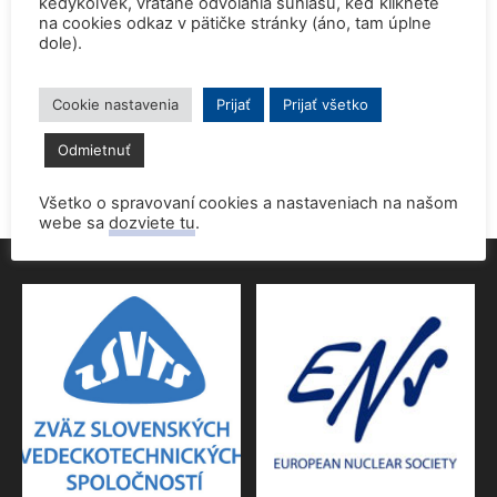
kedykoľvek, vrátane odvolania súhlasu, keď kliknete
na cookies odkaz v pätičke stránky (áno, tam úplne
dole).
Prednáška o jadrovej energetike zaujala študentov aj
pedagógov gymnázia
9. júna 2026
Cookie nastavenia
Prijať
Prijať všetko
Povolenie jadrového dozoru pre 4.blok EMO
Odmietnuť
9. júna 2026
Všetko o spravovaní cookies a nastaveniach na našom
webe sa
dozviete tu
.