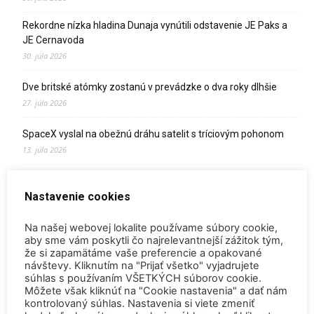
Rekordne nízka hladina Dunaja vynútili odstavenie JE Paks a
JE Cernavoda
30. júla 2026
Dve britské atómky zostanú v prevádzke o dva roky dlhšie
27. júla 2026
SpaceX vyslal na obežnú dráhu satelit s tríciovým pohonom
13. júla 2026
Zomrel Miroslav Jakabovič
Nastavenie cookies
2. júla 2026
Palivo v Mochovciach 4: Slovensko upevňuje pozíciu medzi
Na našej webovej lokalite používame súbory cookie,
jadrovou špičkou Európy
aby sme vám poskytli čo najrelevantnejší zážitok tým,
že si zapamätáme vaše preferencie a opakované
2. júla 2026
návštevy. Kliknutím na "Prijať všetko" vyjadrujete
súhlas s používaním VŠETKÝCH súborov cookie.
Startup Helion získal stámilióny na fúznu elektráreň pre
Môžete však kliknúť na "Cookie nastavenia" a dať nám
Microsoft
kontrolovaný súhlas. Nastavenia si viete zmeniť
15. júna 2026