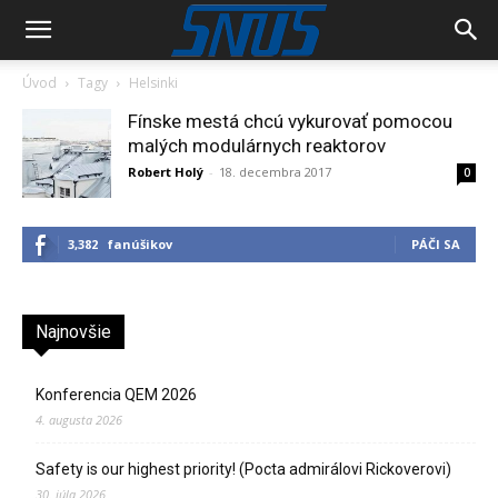
Úvod
Tagy
Helsinki
Fínske mestá chcú vykurovať pomocou
malých modulárnych reaktorov
Robert Holý
-
18. decembra 2017
0
3,382
fanúšikov
PÁČI SA
Najnovšie
Konferencia QEM 2026
4. augusta 2026
Safety is our highest priority! (Pocta admirálovi Rickoverovi)
30. júla 2026