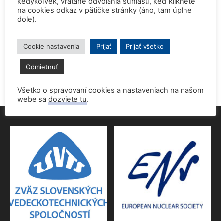
kedykoľvek, vrátane odvolania súhlasu, keď kliknete
na cookies odkaz v pätičke stránky (áno, tam úplne
dole).
Prednáška o jadrovej energetike zaujala študentov aj
pedagógov gymnázia
9. júna 2026
Cookie nastavenia
Prijať
Prijať všetko
Povolenie jadrového dozoru pre 4.blok EMO
Odmietnuť
9. júna 2026
Všetko o spravovaní cookies a nastaveniach na našom
webe sa
dozviete tu
.