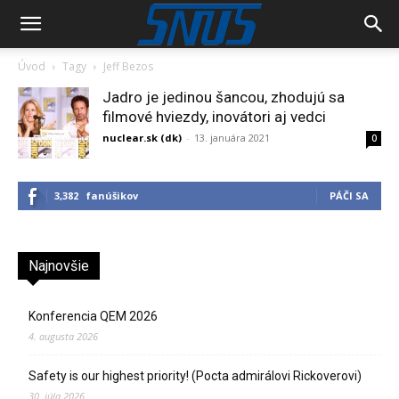
Úvod
Tagy
Jeff Bezos
Jadro je jedinou šancou, zhodujú sa
filmové hviezdy, inovátori aj vedci
nuclear.sk (dk)
-
13. januára 2021
0
3,382
fanúšikov
PÁČI SA
Najnovšie
Konferencia QEM 2026
4. augusta 2026
Safety is our highest priority! (Pocta admirálovi Rickoverovi)
30. júla 2026