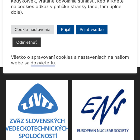
kedykoľvek, vrátane odvolania súhlasu, keď kliknete
na cookies odkaz v pätičke stránky (áno, tam úplne
dole).
Prednáška o jadrovej energetike zaujala študentov aj
pedagógov gymnázia
9. júna 2026
Cookie nastavenia
Prijať
Prijať všetko
Povolenie jadrového dozoru pre 4.blok EMO
Odmietnuť
9. júna 2026
Všetko o spravovaní cookies a nastaveniach na našom
webe sa
dozviete tu
.