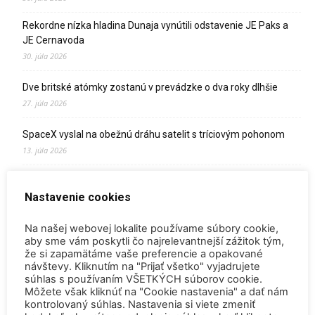
Rekordne nízka hladina Dunaja vynútili odstavenie JE Paks a
JE Cernavoda
30. júla 2026
Dve britské atómky zostanú v prevádzke o dva roky dlhšie
27. júla 2026
SpaceX vyslal na obežnú dráhu satelit s tríciovým pohonom
13. júla 2026
Zomrel Miroslav Jakabovič
Nastavenie cookies
2. júla 2026
Palivo v Mochovciach 4: Slovensko upevňuje pozíciu medzi
Na našej webovej lokalite používame súbory cookie,
jadrovou špičkou Európy
aby sme vám poskytli čo najrelevantnejší zážitok tým,
že si zapamätáme vaše preferencie a opakované
2. júla 2026
návštevy. Kliknutím na "Prijať všetko" vyjadrujete
súhlas s používaním VŠETKÝCH súborov cookie.
Startup Helion získal stámilióny na fúznu elektráreň pre
Môžete však kliknúť na "Cookie nastavenia" a dať nám
Microsoft
kontrolovaný súhlas. Nastavenia si viete zmeniť
15. júna 2026