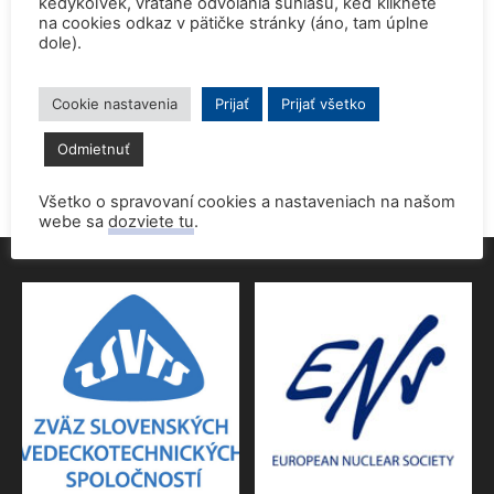
kedykoľvek, vrátane odvolania súhlasu, keď kliknete
na cookies odkaz v pätičke stránky (áno, tam úplne
dole).
Prednáška o jadrovej energetike zaujala študentov aj
pedagógov gymnázia
9. júna 2026
Cookie nastavenia
Prijať
Prijať všetko
Povolenie jadrového dozoru pre 4.blok EMO
Odmietnuť
9. júna 2026
Všetko o spravovaní cookies a nastaveniach na našom
webe sa
dozviete tu
.