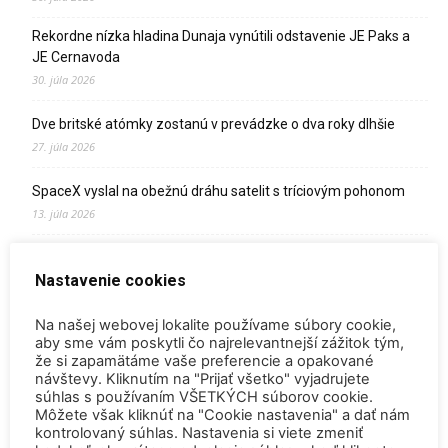
Rekordne nízka hladina Dunaja vynútili odstavenie JE Paks a
JE Cernavoda
30. júla 2026
Dve britské atómky zostanú v prevádzke o dva roky dlhšie
27. júla 2026
SpaceX vyslal na obežnú dráhu satelit s tríciovým pohonom
13. júla 2026
Zomrel Miroslav Jakabovič
Nastavenie cookies
2. júla 2026
Palivo v Mochovciach 4: Slovensko upevňuje pozíciu medzi
Na našej webovej lokalite používame súbory cookie,
jadrovou špičkou Európy
aby sme vám poskytli čo najrelevantnejší zážitok tým,
že si zapamätáme vaše preferencie a opakované
2. júla 2026
návštevy. Kliknutím na "Prijať všetko" vyjadrujete
súhlas s používaním VŠETKÝCH súborov cookie.
Startup Helion získal stámilióny na fúznu elektráreň pre
Môžete však kliknúť na "Cookie nastavenia" a dať nám
Microsoft
kontrolovaný súhlas. Nastavenia si viete zmeniť
15. júna 2026