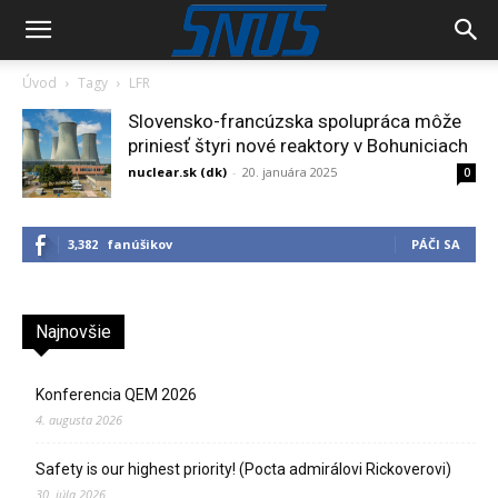
Úvod
Tagy
LFR
Slovensko-francúzska spolupráca môže
priniesť štyri nové reaktory v Bohuniciach
nuclear.sk (dk)
-
20. januára 2025
0
3,382
fanúšikov
PÁČI SA
Najnovšie
Konferencia QEM 2026
4. augusta 2026
Safety is our highest priority! (Pocta admirálovi Rickoverovi)
30. júla 2026