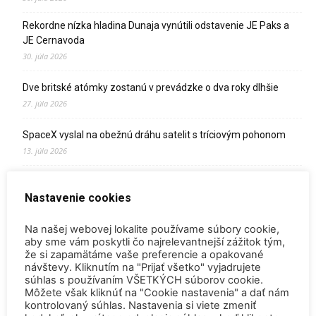
Rekordne nízka hladina Dunaja vynútili odstavenie JE Paks a
JE Cernavoda
30. júla 2026
Dve britské atómky zostanú v prevádzke o dva roky dlhšie
27. júla 2026
SpaceX vyslal na obežnú dráhu satelit s tríciovým pohonom
13. júla 2026
Zomrel Miroslav Jakabovič
Nastavenie cookies
2. júla 2026
Palivo v Mochovciach 4: Slovensko upevňuje pozíciu medzi
Na našej webovej lokalite používame súbory cookie,
jadrovou špičkou Európy
aby sme vám poskytli čo najrelevantnejší zážitok tým,
že si zapamätáme vaše preferencie a opakované
2. júla 2026
návštevy. Kliknutím na "Prijať všetko" vyjadrujete
súhlas s používaním VŠETKÝCH súborov cookie.
Startup Helion získal stámilióny na fúznu elektráreň pre
Môžete však kliknúť na "Cookie nastavenia" a dať nám
Microsoft
kontrolovaný súhlas. Nastavenia si viete zmeniť
15. júna 2026