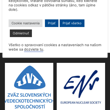
kedykoľvek, vrátane odvolania súhlasu, keď kliknete
na cookies odkaz v pätičke stránky (áno, tam úplne
dole).
Prednáška o jadrovej energetike zaujala študentov aj
pedagógov gymnázia
9. júna 2026
Cookie nastavenia
Prijať
Prijať všetko
Povolenie jadrového dozoru pre 4.blok EMO
Odmietnuť
9. júna 2026
Všetko o spravovaní cookies a nastaveniach na našom
webe sa
dozviete tu
.