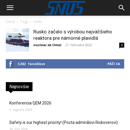
Úvod
Tagy
Líder
Rusko začalo s výrobou najväčšieho
reaktora pre námorné plavidlá
nuclear.sk (lmo)
-
21. februára 2022
0
3,382
fanúšikov
PÁČI SA
Najnovšie
Konferencia QEM 2026
4. augusta 2026
Safety is our highest priority! (Pocta admirálovi Rickoverovi)
30. júla 2026