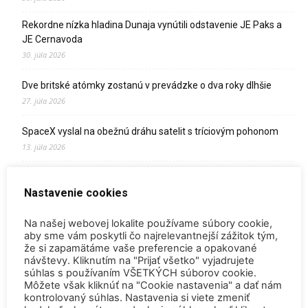
Rekordne nízka hladina Dunaja vynútili odstavenie JE Paks a
JE Cernavoda
30. júla 2026
Dve britské atómky zostanú v prevádzke o dva roky dlhšie
27. júla 2026
SpaceX vyslal na obežnú dráhu satelit s tríciovým pohonom
13. júla 2026
Zomrel Miroslav Jakabovič
Nastavenie cookies
2. júla 2026
Palivo v Mochovciach 4: Slovensko upevňuje pozíciu medzi
Na našej webovej lokalite používame súbory cookie,
jadrovou špičkou Európy
aby sme vám poskytli čo najrelevantnejší zážitok tým,
že si zapamätáme vaše preferencie a opakované
2. júla 2026
návštevy. Kliknutím na "Prijať všetko" vyjadrujete
súhlas s používaním VŠETKÝCH súborov cookie.
Startup Helion získal stámilióny na fúznu elektráreň pre
Môžete však kliknúť na "Cookie nastavenia" a dať nám
Microsoft
kontrolovaný súhlas. Nastavenia si viete zmeniť
15. júna 2026