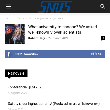
Úvod
Tagy
Nuclear power engineering
What university to choose? We asked
well-known Slovak scientists
Robert Holý
-
27. marca 2019
0
3,382
fanúšikov
PÁČI SA
Najnovšie
Konferencia QEM 2026
4. augusta 2026
Safety is our highest priority! (Pocta admirálovi Rickoverovi)
30. júla 2026