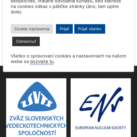
kedykoľvek, vrátane odvolania súhlasu, keď kliknete
na cookies odkaz v pätičke stránky (áno, tam úplne
dole).
Prednáška o jadrovej energetike zaujala študentov aj
pedagógov gymnázia
9. júna 2026
Cookie nastavenia
Prijať
Prijať všetko
Povolenie jadrového dozoru pre 4.blok EMO
Odmietnuť
9. júna 2026
Všetko o spravovaní cookies a nastaveniach na našom
webe sa
dozviete tu
.