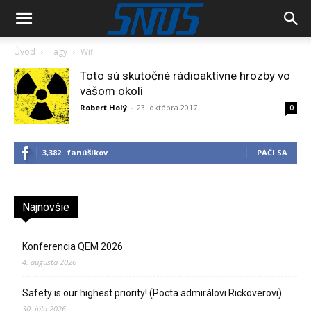
Úvod
Tagy
Wifi
Toto sú skutočné rádioaktívne hrozby vo
vašom okolí
Robert Holý
-
23. októbra 2017
0
3,382
fanúšikov
PÁČI SA
Najnovšie
Konferencia QEM 2026
4. augusta 2026
Safety is our highest priority! (Pocta admirálovi Rickoverovi)
30. júla 2026