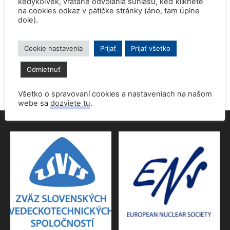
kedykoľvek, vrátane odvolania súhlasu, keď kliknete
na cookies odkaz v pätičke stránky (áno, tam úplne
dole).
Prednáška o jadrovej energetike zaujala študentov aj
pedagógov gymnázia
9. júna 2026
Cookie nastavenia
Prijať
Prijať všetko
Povolenie jadrového dozoru pre 4.blok EMO
Odmietnuť
9. júna 2026
Všetko o spravovaní cookies a nastaveniach na našom
webe sa
dozviete tu
.