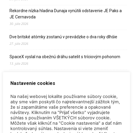
Rekordne nízka hladina Dunaja vynútili odstavenie JE Paks a
JE Cernavoda
30. júla 2026
Dve britské atómky zostanú v prevádzke o dva roky dlhšie
27. júla 2026
SpaceX vyslal na obežnú dráhu satelit s tríciovým pohonom
13. júla 2026
Zomrel Miroslav Jakabovič
Nastavenie cookies
2. júla 2026
Palivo v Mochovciach 4: Slovensko upevňuje pozíciu medzi
Na našej webovej lokalite používame súbory cookie,
jadrovou špičkou Európy
aby sme vám poskytli čo najrelevantnejší zážitok tým,
že si zapamätáme vaše preferencie a opakované
2. júla 2026
návštevy. Kliknutím na "Prijať všetko" vyjadrujete
súhlas s používaním VŠETKÝCH súborov cookie.
Startup Helion získal stámilióny na fúznu elektráreň pre
Môžete však kliknúť na "Cookie nastavenia" a dať nám
Microsoft
kontrolovaný súhlas. Nastavenia si viete zmeniť
15. júna 2026