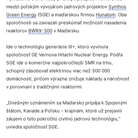
medzi poľským vývojárom jadrových projektov
Synthos
Green Energy
(SGE) a maďarskou firmou
Hunatom
. Obe
spoločnosti sa zaviazali preskúmať možnosti nasadenia
reaktorov
BWRX-300
v Maďarsku.
Ide o technológiu generácie III+, ktorú vyvinula
spoločnosť GE Vernova Hitachi Nuclear Energy. Podľa
SGE ide o komerčne najpokročilejší SMR na trhu,
schopný zásobovať elektrinou viac než 300 000
domácností, pričom výrazne znižuje náklady a náročnosť
v porovnaní s tradičnými reaktormi.
„Dnešným oznámením sa Maďarsko pripája k Spojeným
štátom, Kanade a Poľsku – krajinám, ktoré už prejavili
záujem o túto pokročilú civilnú jadrovú technológiu,“
uviedla spoločnosť SGE.