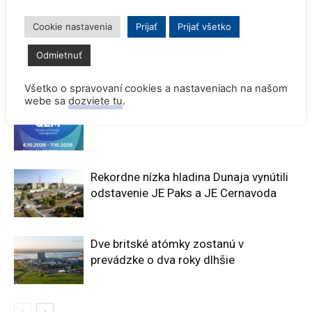
svojho jediného jadrového
jadrovej elektrárene Ťin-čchi-
reaktora Maria
men
Cookie nastavenia
Prijať
Prijať všetko
Odmietnuť
SÚVISIACE ČLÁNKY
VIAC OD AUTORA
Všetko o spravovaní cookies a nastaveniach na našom
webe sa
dozviete tu
.
Konferencia QEM 2026
Rekordne nízka hladina Dunaja vynútili
odstavenie JE Paks a JE Cernavoda
Dve britské atómky zostanú v
prevádzke o dva roky dlhšie