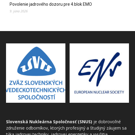
Povolenie jadrového dozoru pre 4.blok EMO
9. júna 2026
Slovenská Nukleárna Spoločnosť (SNUS)
je dobrovoľné
združenie odborníkov, ktorých profesijný a študijný záujem sa
týka jadrovej techniky, jadrovej energetiky a využitia