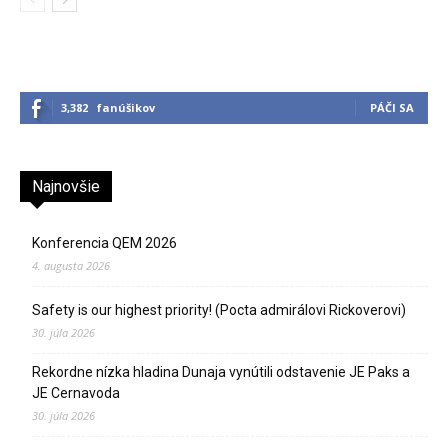
3,382
fanúšikov
PÁČI SA
Najnovšie
Konferencia QEM 2026
4. augusta 2026
Safety is our highest priority! (Pocta admirálovi Rickoverovi)
30. júla 2026
Rekordne nízka hladina Dunaja vynútili odstavenie JE Paks a
JE Cernavoda
30. júla 2026