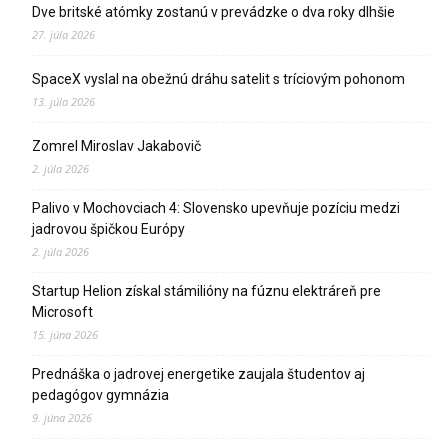
Dve britské atómky zostanú v prevádzke o dva roky dlhšie
27. júla 2026
SpaceX vyslal na obežnú dráhu satelit s tríciovým pohonom
13. júla 2026
Zomrel Miroslav Jakabovič
2. júla 2026
Palivo v Mochovciach 4: Slovensko upevňuje pozíciu medzi
jadrovou špičkou Európy
2. júla 2026
Startup Helion získal stámilióny na fúznu elektráreň pre
Microsoft
15. júna 2026
Prednáška o jadrovej energetike zaujala študentov aj
pedagógov gymnázia
9. júna 2026