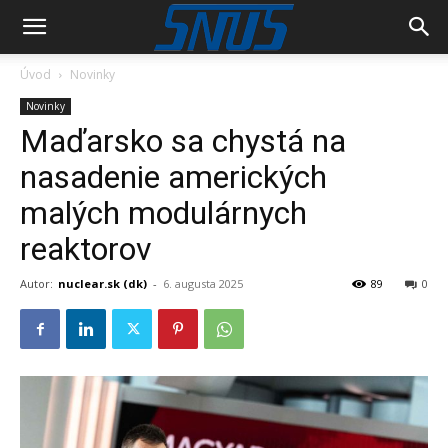
Úvod
Novinky
Novinky
Maďarsko sa chystá na
nasadenie amerických
malých modulárnych
reaktorov
Autor:
nuclear.sk (dk)
-
6. augusta 2025
89
0