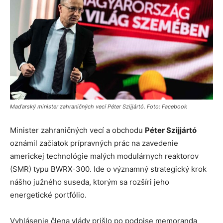
Maďarský minister zahraničných vecí Péter Szijjártó. Foto: Facebook
Minister zahraničných vecí a obchodu
Péter Szijjártó
oznámil začiatok prípravných prác na zavedenie
americkej technológie malých modulárnych reaktorov
(SMR) typu BWRX-300. Ide o významný strategický krok
nášho južného suseda, ktorým sa rozšíri jeho
energetické portfólio.
Vyhlásenie člena vlády prišlo po podpise memoranda