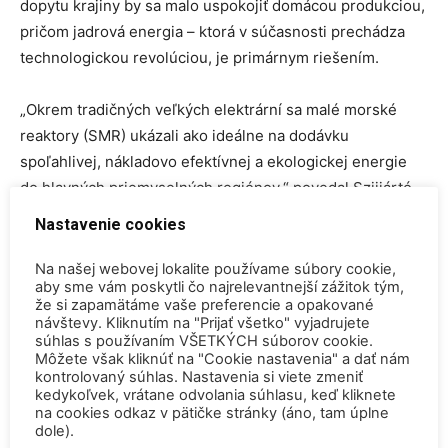
dopytu krajiny by sa malo uspokojiť domácou produkciou,
pričom jadrová energia – ktorá v súčasnosti prechádza
technologickou revolúciou, je primárnym riešením.
„Okrem tradičných veľkých elektrární sa malé morské
reaktory (SMR) ukázali ako ideálne na dodávku
spoľahlivej, nákladovo efektívnej a ekologickej energie
do hlavných priemyselných regiónov,“ povedal Szijjártó.
Nastavenie cookies
TAGY
Hitachi
Maďarsko
SMR
Na našej webovej lokalite používame súbory cookie,
aby sme vám poskytli čo najrelevantnejší zážitok tým,
že si zapamätáme vaše preferencie a opakované
návštevy. Kliknutím na "Prijať všetko" vyjadrujete
súhlas s používaním VŠETKÝCH súborov cookie.
Môžete však kliknúť na "Cookie nastavenia" a dať nám
kontrolovaný súhlas. Nastavenia si viete zmeniť
kedykoľvek, vrátane odvolania súhlasu, keď kliknete
na cookies odkaz v pätičke stránky (áno, tam úplne
Predchádzajúci článok
Ďalší článok
dole).
Poľsko obnovilo činnosť
Číňania spustili výstavbu novej