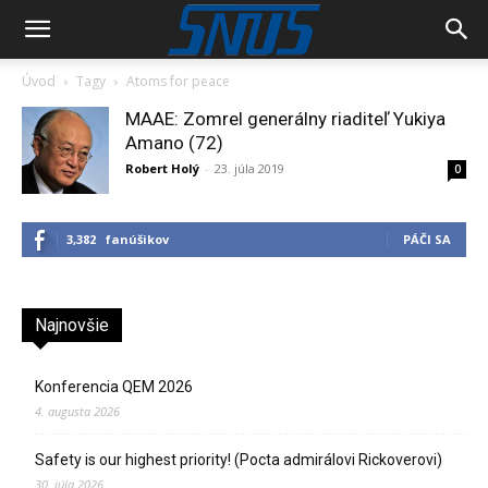
Úvod
Tagy
Atoms for peace
MAAE: Zomrel generálny riaditeľ Yukiya
Amano (72)
Robert Holý
-
23. júla 2019
0
3,382
fanúšikov
PÁČI SA
Najnovšie
Konferencia QEM 2026
4. augusta 2026
Safety is our highest priority! (Pocta admirálovi Rickoverovi)
30. júla 2026