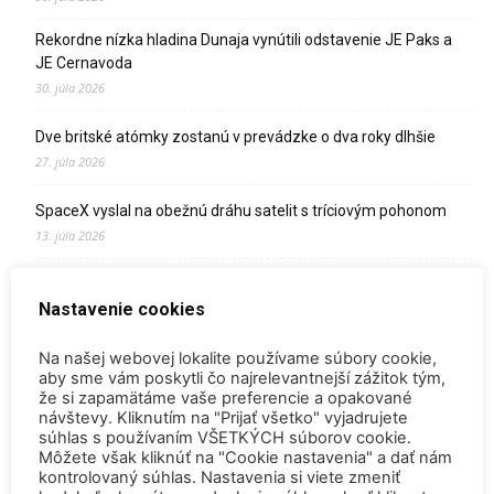
Rekordne nízka hladina Dunaja vynútili odstavenie JE Paks a
JE Cernavoda
30. júla 2026
Dve britské atómky zostanú v prevádzke o dva roky dlhšie
27. júla 2026
SpaceX vyslal na obežnú dráhu satelit s tríciovým pohonom
13. júla 2026
Zomrel Miroslav Jakabovič
Nastavenie cookies
2. júla 2026
Palivo v Mochovciach 4: Slovensko upevňuje pozíciu medzi
Na našej webovej lokalite používame súbory cookie,
jadrovou špičkou Európy
aby sme vám poskytli čo najrelevantnejší zážitok tým,
že si zapamätáme vaše preferencie a opakované
2. júla 2026
návštevy. Kliknutím na "Prijať všetko" vyjadrujete
súhlas s používaním VŠETKÝCH súborov cookie.
Startup Helion získal stámilióny na fúznu elektráreň pre
Môžete však kliknúť na "Cookie nastavenia" a dať nám
Microsoft
kontrolovaný súhlas. Nastavenia si viete zmeniť
15. júna 2026