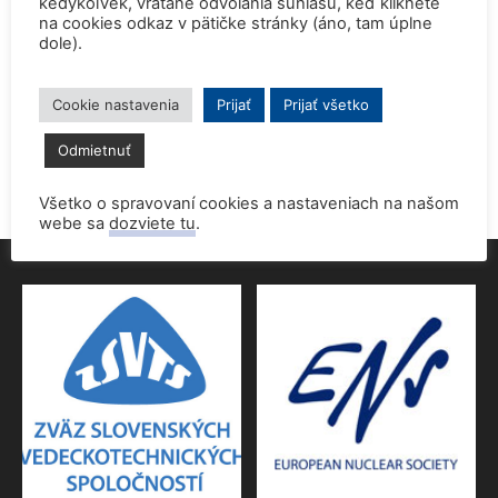
kedykoľvek, vrátane odvolania súhlasu, keď kliknete
na cookies odkaz v pätičke stránky (áno, tam úplne
dole).
Prednáška o jadrovej energetike zaujala študentov aj
pedagógov gymnázia
9. júna 2026
Cookie nastavenia
Prijať
Prijať všetko
Povolenie jadrového dozoru pre 4.blok EMO
Odmietnuť
9. júna 2026
Všetko o spravovaní cookies a nastaveniach na našom
webe sa
dozviete tu
.