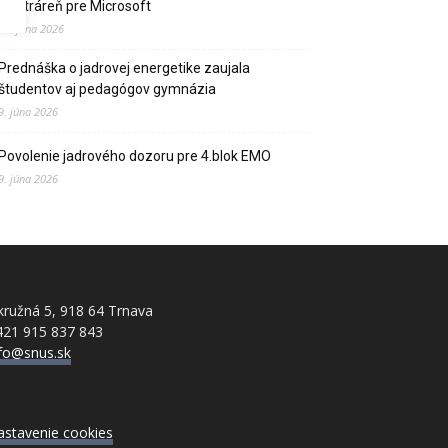
elektráreň pre Microsoft
15. júna 2026
Prednáška o jadrovej energetike zaujala
študentov aj pedagógov gymnázia
9. júna 2026
Povolenie jadrového dozoru pre 4.blok EMO
9. júna 2026
ružná 5, 918 64 Trnava
421 915 837 843
nfo@snus.sk
astavenie cookies