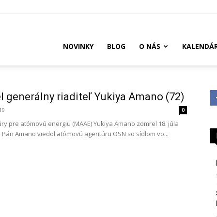
US
NOVINKY
BLOG
O NÁS
KALENDÁ
 generálny riaditeľ Yukiya Amano (72)
019
0
y pre atómovú energiu (MAAE) Yukiya Amano zomrel 18. júla
. Pán Amano viedol atómovú agentúru OSN so sídlom vo...