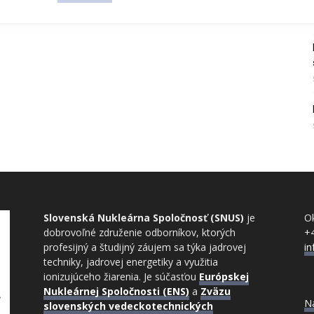
Slovenská Nukleárna Spoločnosť (SNUS)
je
Ok
dobrovoľné združenie odborníkov, ktorých
+
profesijný a študijný záujem sa týka jadrovej
i
techniky, jadrovej energetiky a využitia
ionizujúceho žiarenia. Je súčasťou
Európskej
Nukleárnej Spoločnosti (ENS)
a
Zväzu
N
slovenských vedeckotechnických