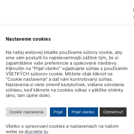
Nastavenie cookies
Na našej webovej lokalite používame súbory cookie, aby
sme vám poskytli čo najrelevantnejší zážitok tým, že si
zapamätáme vaše preferencie a opakované návštevy.
Kliknutím na "Prijať všetko" vyjadrujete súhlas s používaním
VŠETKÝCH súborov cookie. Môžete však kliknúť na
"Cookie nastavenia" a dať nám kontrolovaný súhlas.
Nastavenia si viete zmeniť kedykoľvek, vrátane odvolania
súhlasu, keď kliknete na cookies odkaz v pätičke stránky
(áno, tam úplne dole).
Cookie nastavenia
Prijať
Prijať všetko
Odmietnuť
Všetko o spravovaní cookies a nastaveniach na našom
webe sa
dozviete tu
.