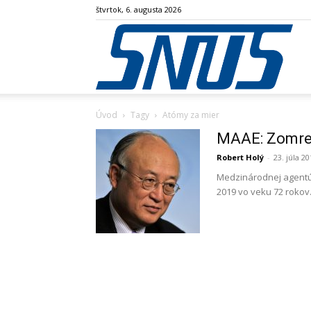
štvrtok, 6. augusta 2026
SN
Úvod
Tagy
Atómy za mier
MAAE: Zomrel
Robert Holý
-
23. júla 2
Medzinárodnej agentúr
2019 vo veku 72 rokov