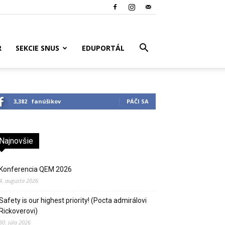
R
SEKCIE SNUS
EDUPORTÁL
3,382
fanúšikov
PÁČI SA
Najnovšie
Konferencia QEM 2026
4. augusta 2026
Safety is our highest priority! (Pocta admirálovi
Rickoverovi)
30. júla 2026