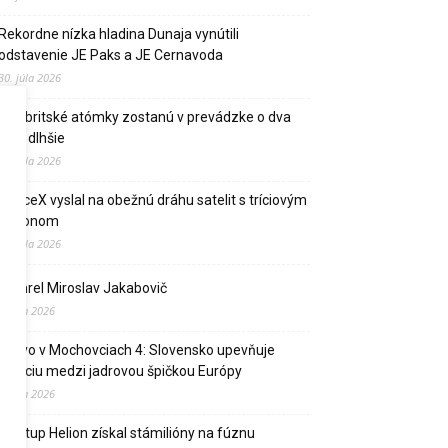
Rekordne nízka hladina Dunaja vynútili
odstavenie JE Paks a JE Cernavoda
30. júla 2026
Dve britské atómky zostanú v prevádzke o dva
roky dlhšie
27. júla 2026
SpaceX vyslal na obežnú dráhu satelit s tríciovým
pohonom
13. júla 2026
Zomrel Miroslav Jakabovič
2. júla 2026
Palivo v Mochovciach 4: Slovensko upevňuje
pozíciu medzi jadrovou špičkou Európy
2. júla 2026
Startup Helion získal stámilióny na fúznu