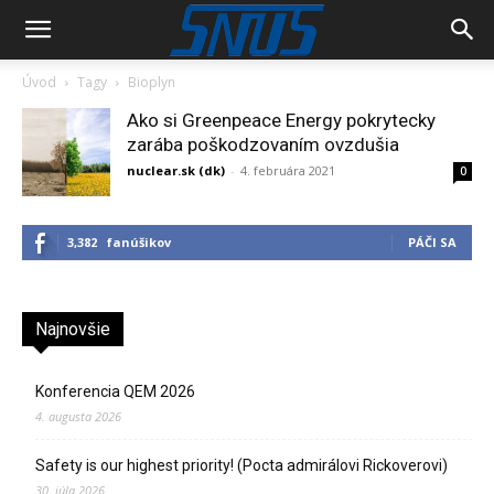
Úvod
Tagy
Bioplyn
Ako si Greenpeace Energy pokrytecky
zarába poškodzovaním ovzdušia
nuclear.sk (dk)
-
4. februára 2021
0
3,382
fanúšikov
PÁČI SA
Najnovšie
Konferencia QEM 2026
4. augusta 2026
Safety is our highest priority! (Pocta admirálovi Rickoverovi)
30. júla 2026