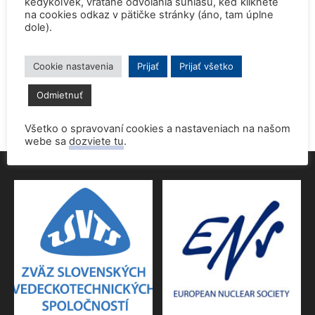
kedykoľvek, vrátane odvolania súhlasu, keď kliknete
na cookies odkaz v pätičke stránky (áno, tam úplne
dole).
Prednáška o jadrovej energetike zaujala študentov aj
pedagógov gymnázia
9. júna 2026
Cookie nastavenia
Prijať
Prijať všetko
Povolenie jadrového dozoru pre 4.blok EMO
Odmietnuť
9. júna 2026
Všetko o spravovaní cookies a nastaveniach na našom
webe sa
dozviete tu
.