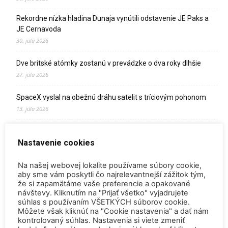
Rekordne nízka hladina Dunaja vynútili odstavenie JE Paks a
JE Cernavoda
30. júla 2026
Dve britské atómky zostanú v prevádzke o dva roky dlhšie
27. júla 2026
SpaceX vyslal na obežnú dráhu satelit s tríciovým pohonom
13. júla 2026
Zomrel Miroslav Jakabovič
Nastavenie cookies
2. júla 2026
Palivo v Mochovciach 4: Slovensko upevňuje pozíciu medzi
Na našej webovej lokalite používame súbory cookie,
jadrovou špičkou Európy
aby sme vám poskytli čo najrelevantnejší zážitok tým,
že si zapamätáme vaše preferencie a opakované
2. júla 2026
návštevy. Kliknutím na "Prijať všetko" vyjadrujete
súhlas s používaním VŠETKÝCH súborov cookie.
Startup Helion získal stámilióny na fúznu elektráreň pre
Môžete však kliknúť na "Cookie nastavenia" a dať nám
Microsoft
kontrolovaný súhlas. Nastavenia si viete zmeniť
15. júna 2026