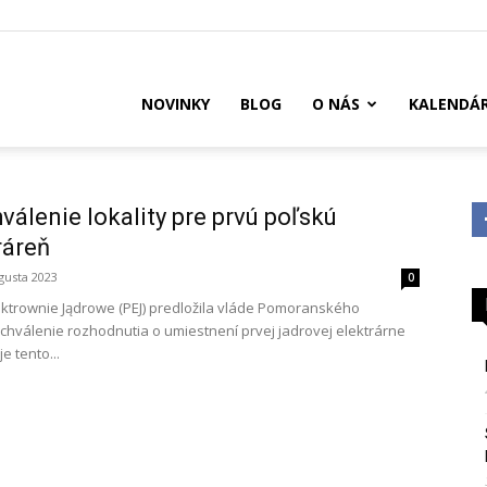
US
NOVINKY
BLOG
O NÁS
KALENDÁ
válenie lokality pre prvú poľskú
ráreň
gusta 2023
0
ektrownie Jądrowe (PEJ) predložila vláde Pomoranského
schválenie rozhodnutia o umiestnení prvej jadrovej elektrárne
je tento...