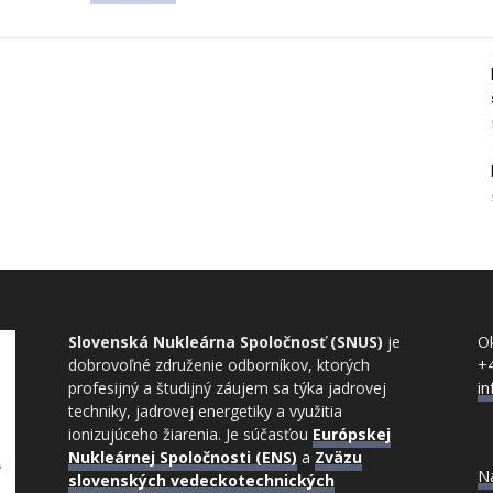
Slovenská Nukleárna Spoločnosť (SNUS)
je
Ok
dobrovoľné združenie odborníkov, ktorých
+
profesijný a študijný záujem sa týka jadrovej
i
techniky, jadrovej energetiky a využitia
ionizujúceho žiarenia. Je súčasťou
Európskej
Nukleárnej Spoločnosti (ENS)
a
Zväzu
N
slovenských vedeckotechnických