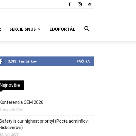
R
SEKCIE SNUS
EDUPORTÁL
3,382
fanúšikov
PÁČI SA
Najnovšie
Konferencia QEM 2026
4. augusta 2026
Safety is our highest priority! (Pocta admirálovi
Rickoverovi)
30. júla 2026