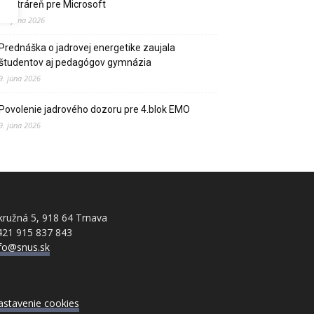
elektráreň pre Microsoft
15. júna 2026
Prednáška o jadrovej energetike zaujala
študentov aj pedagógov gymnázia
9. júna 2026
Povolenie jadrového dozoru pre 4.blok EMO
9. júna 2026
ružná 5, 918 64 Trnava
421 915 837 843
nfo@snus.sk
astavenie cookies