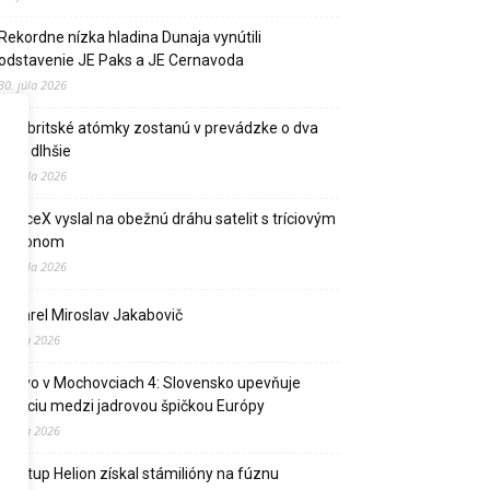
Rekordne nízka hladina Dunaja vynútili
odstavenie JE Paks a JE Cernavoda
30. júla 2026
Dve britské atómky zostanú v prevádzke o dva
roky dlhšie
27. júla 2026
SpaceX vyslal na obežnú dráhu satelit s tríciovým
pohonom
13. júla 2026
Zomrel Miroslav Jakabovič
2. júla 2026
Palivo v Mochovciach 4: Slovensko upevňuje
pozíciu medzi jadrovou špičkou Európy
2. júla 2026
Startup Helion získal stámilióny na fúznu