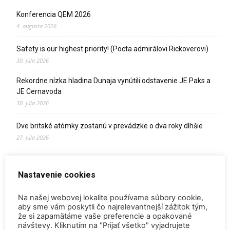
Konferencia QEM 2026
4. augusta 2026
Safety is our highest priority! (Pocta admirálovi Rickoverovi)
30. júla 2026
Rekordne nízka hladina Dunaja vynútili odstavenie JE Paks a
JE Cernavoda
30. júla 2026
Dve britské atómky zostanú v prevádzke o dva roky dlhšie
27. júla 2026
SpaceX vyslal na obežnú dráhu satelit s tríciovým pohonom
13. júla 2026
Nastavenie cookies
Zomrel Miroslav Jakabovič
Na našej webovej lokalite používame súbory cookie,
2. júla 2026
aby sme vám poskytli čo najrelevantnejší zážitok tým,
že si zapamätáme vaše preferencie a opakované
návštevy. Kliknutím na "Prijať všetko" vyjadrujete
Palivo v Mochovciach 4: Slovensko upevňuje pozíciu medzi