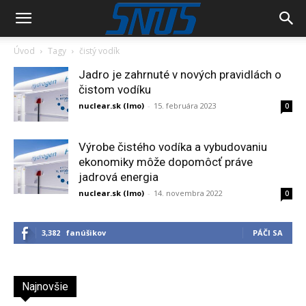
Úvod
Tagy
čistý vodík
Jadro je zahrnuté v nových pravidlách o
čistom vodíku
nuclear.sk (lmo)
-
15. februára 2023
0
Výrobe čistého vodíka a vybudovaniu
ekonomiky môže dopomôcť práve
jadrová energia
nuclear.sk (lmo)
-
14. novembra 2022
0
3,382
fanúšikov
PÁČI SA
Najnovšie