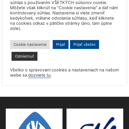
súhlas s používaním VŠETKÝCH súborov cookie.
jadrovou špičkou Európy
Môžete však kliknúť na "Cookie nastavenia" a dať nám
2. júla 2026
kontrolovaný súhlas. Nastavenia si viete zmeniť
kedykoľvek, vrátane odvolania súhlasu, keď kliknete
Startup Helion získal stámilióny na fúznu elektráreň pre
na cookies odkaz v pätičke stránky (áno, tam úplne
Microsoft
dole).
15. júna 2026
Cookie nastavenia
Prijať
Prijať všetko
Prednáška o jadrovej energetike zaujala študentov aj
pedagógov gymnázia
Odmietnuť
9. júna 2026
Všetko o spravovaní cookies a nastaveniach na našom
Povolenie jadrového dozoru pre 4.blok EMO
webe sa
dozviete tu
.
9. júna 2026