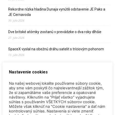
Rekordne nízka hladina Dunaja vynútili odstavenie JE Paks a
JE Cernavoda
30. júla 2026
Dve britské atómky zostanú v prevádzke o dva roky dlhšie
27. júla 2026
SpaceX vyslal na obežnú dráhu satelit s tríciovým pohonom
13. júla 2026
Zomrel Miroslav Jakabovič
Nastavenie cookies
2. júla 2026
Palivo v Mochovciach 4: Slovensko upevňuje pozíciu medzi
Na našej webovej lokalite používame súbory cookie,
jadrovou špičkou Európy
aby sme vám poskytli čo najrelevantnejší zážitok tým,
že si zapamätáme vaše preferencie a opakované
2. júla 2026
návštevy. Kliknutím na "Prijať všetko" vyjadrujete
súhlas s používaním VŠETKÝCH súborov cookie.
Startup Helion získal stámilióny na fúznu elektráreň pre
Môžete však kliknúť na "Cookie nastavenia" a dať nám
Microsoft
kontrolovaný súhlas. Nastavenia si viete zmeniť
15. júna 2026