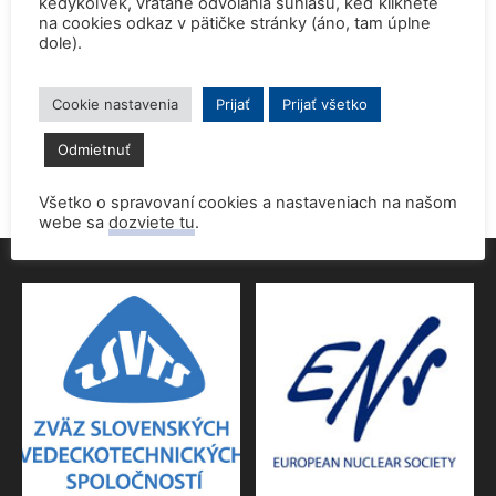
kedykoľvek, vrátane odvolania súhlasu, keď kliknete
na cookies odkaz v pätičke stránky (áno, tam úplne
dole).
Prednáška o jadrovej energetike zaujala študentov aj
pedagógov gymnázia
9. júna 2026
Cookie nastavenia
Prijať
Prijať všetko
Povolenie jadrového dozoru pre 4.blok EMO
Odmietnuť
9. júna 2026
Všetko o spravovaní cookies a nastaveniach na našom
webe sa
dozviete tu
.