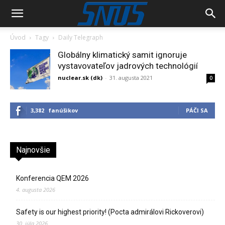
Úvod
Tagy
Daily Telegraph
Globálny klimatický samit ignoruje
vystavovateľov jadrových technológií
nuclear.sk (dk)
-
31. augusta 2021
0
3,382
fanúšikov
PÁČI SA
Najnovšie
Konferencia QEM 2026
4. augusta 2026
Safety is our highest priority! (Pocta admirálovi Rickoverovi)
30. júla 2026