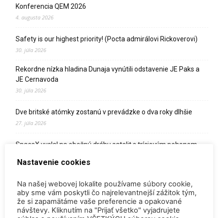
Konferencia QEM 2026
4. augusta 2026
Safety is our highest priority! (Pocta admirálovi Rickoverovi)
30. júla 2026
Rekordne nízka hladina Dunaja vynútili odstavenie JE Paks a
JE Cernavoda
30. júla 2026
Dve britské atómky zostanú v prevádzke o dva roky dlhšie
27. júla 2026
SpaceX vyslal na obežnú dráhu satelit s tríciovým pohonom
13. júla 2026
Nastavenie cookies
Zomrel Miroslav Jakabovič
Na našej webovej lokalite používame súbory cookie,
2. júla 2026
aby sme vám poskytli čo najrelevantnejší zážitok tým,
že si zapamätáme vaše preferencie a opakované
Palivo v Mochovciach 4: Slovensko upevňuje pozíciu medzi
návštevy. Kliknutím na "Prijať všetko" vyjadrujete
jadrovou špičkou Európy