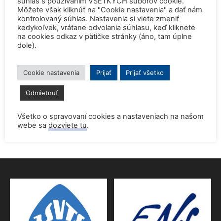
súhlas s používaním VŠETKÝCH súborov cookie.
Môžete však kliknúť na "Cookie nastavenia" a dať nám
2. júla 2026
kontrolovaný súhlas. Nastavenia si viete zmeniť
kedykoľvek, vrátane odvolania súhlasu, keď kliknete
Startup Helion získal stámilióny na fúznu elektráreň pre
na cookies odkaz v pätičke stránky (áno, tam úplne
Microsoft
dole).
15. júna 2026
Prednáška o jadrovej energetike zaujala študentov aj
Cookie nastavenia
Prijať
Prijať všetko
pedagógov gymnázia
Odmietnuť
9. júna 2026
Povolenie jadrového dozoru pre 4.blok EMO
Všetko o spravovaní cookies a nastaveniach na našom
webe sa
dozviete tu
.
9. júna 2026