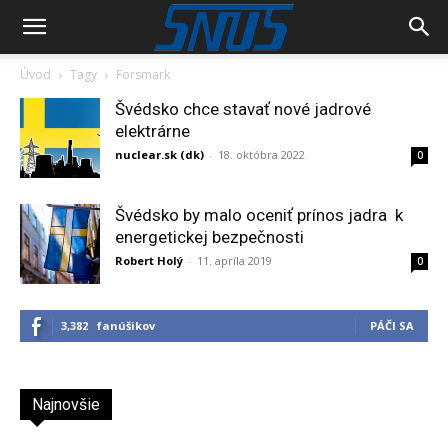
Úvod
Tagy
Forsmark
Švédsko chce stavať nové jadrové
elektrárne
nuclear.sk (dk)
-
18. októbra 2022
0
Švédsko by malo oceniť prínos jadra k
energetickej bezpečnosti
Robert Holý
-
11. apríla 2019
0
3,382
fanúšikov
PÁČI SA
Najnovšie