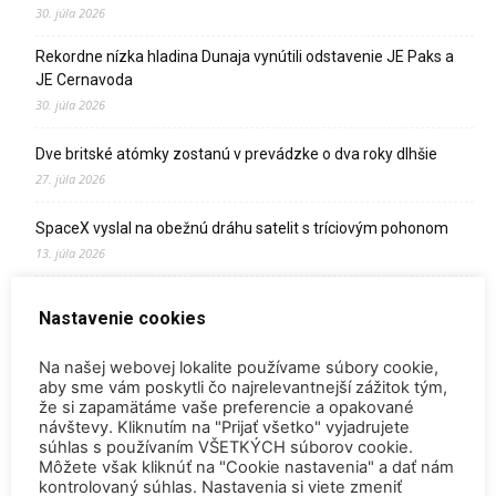
30. júla 2026
Rekordne nízka hladina Dunaja vynútili odstavenie JE Paks a
JE Cernavoda
30. júla 2026
Dve britské atómky zostanú v prevádzke o dva roky dlhšie
27. júla 2026
SpaceX vyslal na obežnú dráhu satelit s tríciovým pohonom
13. júla 2026
Zomrel Miroslav Jakabovič
Nastavenie cookies
2. júla 2026
Na našej webovej lokalite používame súbory cookie,
Palivo v Mochovciach 4: Slovensko upevňuje pozíciu medzi
aby sme vám poskytli čo najrelevantnejší zážitok tým,
jadrovou špičkou Európy
že si zapamätáme vaše preferencie a opakované
2. júla 2026
návštevy. Kliknutím na "Prijať všetko" vyjadrujete
súhlas s používaním VŠETKÝCH súborov cookie.
Startup Helion získal stámilióny na fúznu elektráreň pre
Môžete však kliknúť na "Cookie nastavenia" a dať nám
Microsoft
kontrolovaný súhlas. Nastavenia si viete zmeniť