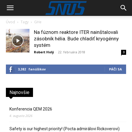
Úvod
Tagy
GHe
Na fúznom reaktore ITER nainštalovali
zásobník hélia. Bude chladiť kryogénny
systém
Robert Holý
-
22. februára 2018
0
3,382
fanúšikov
PÁČI SA
Najnovšie
Konferencia QEM 2026
4. augusta 2026
Safety is our highest priority! (Pocta admirálovi Rickoverovi)