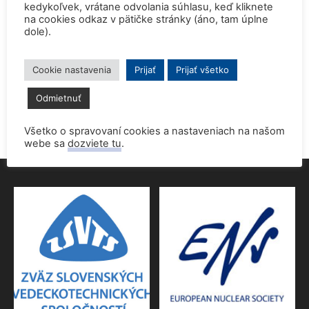
kedykoľvek, vrátane odvolania súhlasu, keď kliknete
15. júna 2026
na cookies odkaz v pätičke stránky (áno, tam úplne
dole).
Prednáška o jadrovej energetike zaujala študentov aj
pedagógov gymnázia
9. júna 2026
Cookie nastavenia
Prijať
Prijať všetko
Povolenie jadrového dozoru pre 4.blok EMO
Odmietnuť
9. júna 2026
Všetko o spravovaní cookies a nastaveniach na našom
webe sa
dozviete tu
.