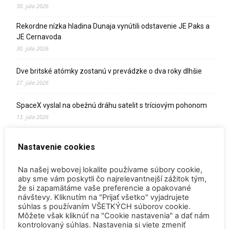
30. júla 2026
Rekordne nízka hladina Dunaja vynútili odstavenie JE Paks a
JE Cernavoda
30. júla 2026
Dve britské atómky zostanú v prevádzke o dva roky dlhšie
27. júla 2026
SpaceX vyslal na obežnú dráhu satelit s tríciovým pohonom
13. júla 2026
Zomrel Miroslav Jakabovič
Nastavenie cookies
2. júla 2026
Na našej webovej lokalite používame súbory cookie,
Palivo v Mochovciach 4: Slovensko upevňuje pozíciu medzi
aby sme vám poskytli čo najrelevantnejší zážitok tým,
jadrovou špičkou Európy
že si zapamätáme vaše preferencie a opakované
2. júla 2026
návštevy. Kliknutím na "Prijať všetko" vyjadrujete
súhlas s používaním VŠETKÝCH súborov cookie.
Startup Helion získal stámilióny na fúznu elektráreň pre
Môžete však kliknúť na "Cookie nastavenia" a dať nám
Microsoft
kontrolovaný súhlas. Nastavenia si viete zmeniť