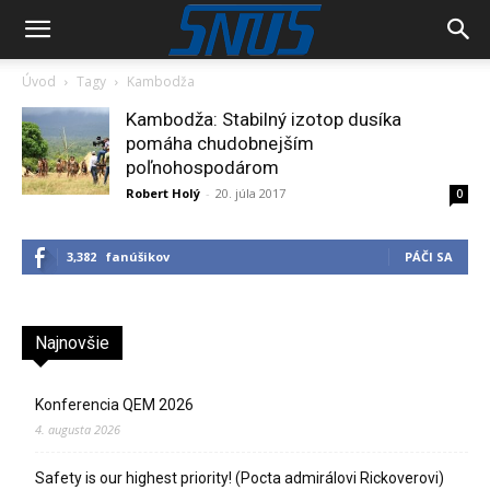
Úvod
Tagy
Kambodža
Kambodža: Stabilný izotop dusíka
pomáha chudobnejším
poľnohospodárom
Robert Holý
-
20. júla 2017
0
3,382
fanúšikov
PÁČI SA
Najnovšie
Konferencia QEM 2026
4. augusta 2026
Safety is our highest priority! (Pocta admirálovi Rickoverovi)