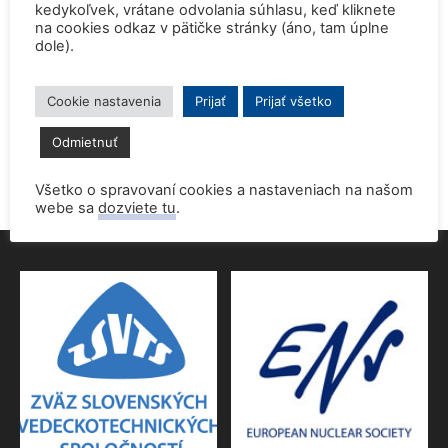
kedykoľvek, vrátane odvolania súhlasu, keď kliknete
15. júna 2026
na cookies odkaz v pätičke stránky (áno, tam úplne
dole).
Prednáška o jadrovej energetike zaujala študentov aj
pedagógov gymnázia
9. júna 2026
Cookie nastavenia
Prijať
Prijať všetko
Povolenie jadrového dozoru pre 4.blok EMO
Odmietnuť
9. júna 2026
Všetko o spravovaní cookies a nastaveniach na našom
webe sa
dozviete tu
.