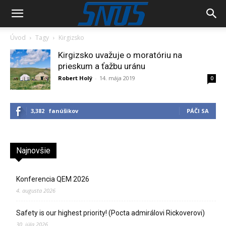
Úvod
Tagy
Kirgizsko
Kirgizsko uvažuje o moratóriu na
prieskum a ťažbu uránu
Robert Holý
-
14. mája 2019
0
3,382
fanúšikov
PÁČI SA
Najnovšie
Konferencia QEM 2026
4. augusta 2026
Safety is our highest priority! (Pocta admirálovi Rickoverovi)
30. júla 2026