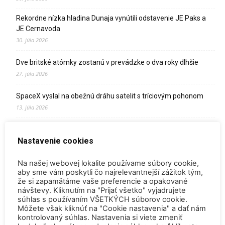
Rekordne nízka hladina Dunaja vynútili odstavenie JE Paks a
JE Cernavoda
30. júla 2026
Dve britské atómky zostanú v prevádzke o dva roky dlhšie
27. júla 2026
SpaceX vyslal na obežnú dráhu satelit s tríciovým pohonom
13. júla 2026
Zomrel Miroslav Jakabovič
Nastavenie cookies
2. júla 2026
Palivo v Mochovciach 4: Slovensko upevňuje pozíciu medzi
Na našej webovej lokalite používame súbory cookie,
jadrovou špičkou Európy
aby sme vám poskytli čo najrelevantnejší zážitok tým,
že si zapamätáme vaše preferencie a opakované
2. júla 2026
návštevy. Kliknutím na "Prijať všetko" vyjadrujete
súhlas s používaním VŠETKÝCH súborov cookie.
Startup Helion získal stámilióny na fúznu elektráreň pre
Môžete však kliknúť na "Cookie nastavenia" a dať nám
Microsoft
kontrolovaný súhlas. Nastavenia si viete zmeniť
15. júna 2026