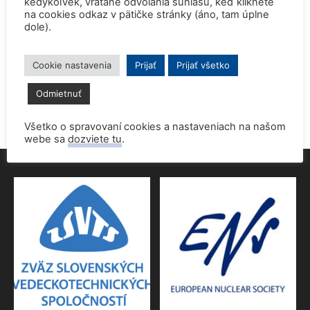
kedykoľvek, vrátane odvolania súhlasu, keď kliknete
na cookies odkaz v pätičke stránky (áno, tam úplne
dole).
Prednáška o jadrovej energetike zaujala študentov aj
pedagógov gymnázia
9. júna 2026
Cookie nastavenia
Prijať
Prijať všetko
Povolenie jadrového dozoru pre 4.blok EMO
Odmietnuť
9. júna 2026
Všetko o spravovaní cookies a nastaveniach na našom
webe sa
dozviete tu
.