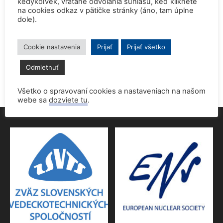
kedykoľvek, vrátane odvolania súhlasu, keď kliknete
na cookies odkaz v pätičke stránky (áno, tam úplne
dole).
Prednáška o jadrovej energetike zaujala študentov aj
pedagógov gymnázia
9. júna 2026
Cookie nastavenia
Prijať
Prijať všetko
Povolenie jadrového dozoru pre 4.blok EMO
Odmietnuť
9. júna 2026
Všetko o spravovaní cookies a nastaveniach na našom
webe sa
dozviete tu
.