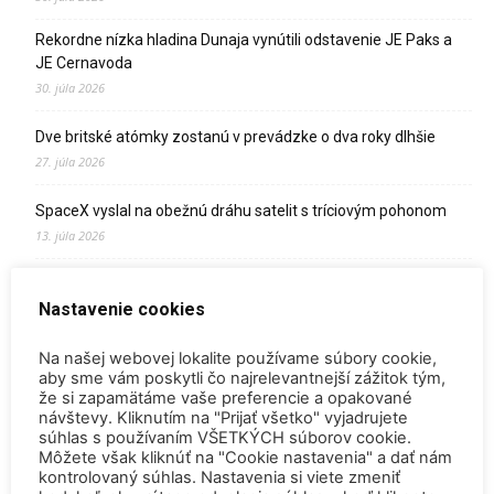
Rekordne nízka hladina Dunaja vynútili odstavenie JE Paks a
JE Cernavoda
30. júla 2026
Dve britské atómky zostanú v prevádzke o dva roky dlhšie
27. júla 2026
SpaceX vyslal na obežnú dráhu satelit s tríciovým pohonom
13. júla 2026
Zomrel Miroslav Jakabovič
Nastavenie cookies
2. júla 2026
Palivo v Mochovciach 4: Slovensko upevňuje pozíciu medzi
Na našej webovej lokalite používame súbory cookie,
jadrovou špičkou Európy
aby sme vám poskytli čo najrelevantnejší zážitok tým,
že si zapamätáme vaše preferencie a opakované
2. júla 2026
návštevy. Kliknutím na "Prijať všetko" vyjadrujete
súhlas s používaním VŠETKÝCH súborov cookie.
Startup Helion získal stámilióny na fúznu elektráreň pre
Môžete však kliknúť na "Cookie nastavenia" a dať nám
Microsoft
kontrolovaný súhlas. Nastavenia si viete zmeniť
15. júna 2026