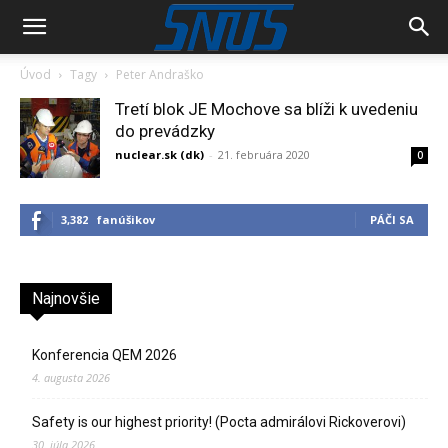
Úvod
Tagy
Peter Andraško
Tretí blok JE Mochove sa blíži k uvedeniu
do prevádzky
nuclear.sk (dk)
-
21. februára 2020
0
3,382
fanúšikov
PÁČI SA
Najnovšie
Konferencia QEM 2026
4. augusta 2026
Safety is our highest priority! (Pocta admirálovi Rickoverovi)
30. júla 2026