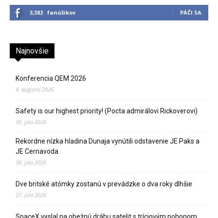
3,382
fanúšikov
PÁČI SA
Najnovšie
Konferencia QEM 2026
4. augusta 2026
Safety is our highest priority! (Pocta admirálovi Rickoverovi)
30. júla 2026
Rekordne nízka hladina Dunaja vynútili odstavenie JE Paks a
JE Cernavoda
30. júla 2026
Dve britské atómky zostanú v prevádzke o dva roky dlhšie
27. júla 2026
SpaceX vyslal na obežnú dráhu satelit s tríciovým pohonom