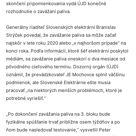
skončení pripomienkovania vydá ÚJD konečné
rozhodnutie o zavážaní paliva.
Generálny riaditeľ Slovenských elektrární Branislav
Strýček povedal, že zavážanie paliva sa môže začať
najskôr v lete roku 2020 alebo „v najhoršom prípade“ na
konci roka. Podľa informácií, ktoré šéf elektrární poskytol
médiám, sa zavážanie paliva oneskorí o dva mesiace od
pôvodného cieľového termínu. Dozorný orgán (ÚJD)
oznámil, že prevádzkovateľ JE Mochovce splnil väčšinu
podmienok, ale Slovenské Elektrárne ešte musia
pracovať „na niektorých menších problémoch, ktoré je
potrebné vyriešiť.“
„Po dokončení zavážania paliva na 3. bloku bude
fyzikálne spúšťanie trvať približne osem týždňov a po
ňom bude nasledovať testovanie,“ vysvetlil Peter