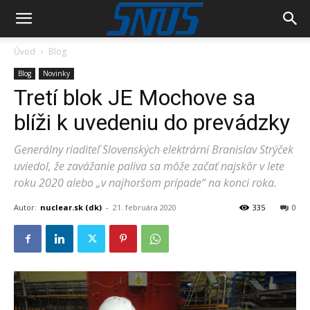
Úvod
Blog
Blog
Novinky
Tretí blok JE Mochove sa
blíži k uvedeniu do prevádzky
Generálny riaditeľ Slovenských elektrární Branislav Strýček
uviedol, že zavážanie paliva sa môže začať najskôr v lete
roku 2020 alebo „v najhoršom prípade“ na konci roka.
Autor:
nuclear.sk (dk)
-
21. februára 2020
335
0