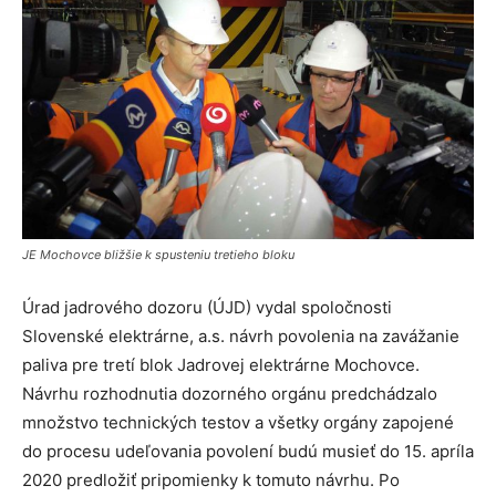
JE Mochovce bližšie k spusteniu tretieho bloku
Úrad jadrového dozoru (ÚJD) vydal spoločnosti
Slovenské elektrárne, a.s. návrh povolenia na zavážanie
paliva pre tretí blok Jadrovej elektrárne Mochovce.
Návrhu rozhodnutia dozorného orgánu predchádzalo
množstvo technických testov a všetky orgány zapojené
do procesu udeľovania povolení budú musieť do 15. apríla
2020 predložiť pripomienky k tomuto návrhu. Po