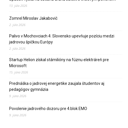
13. júla 2026
Zomrel Miroslav Jakabovič
2. júla 2026
Palivo v Mochovciach 4: Slovensko upevňuje pozíciu medzi
jadrovou špičkou Európy
2. júla 2026
Startup Helion získal stámilióny na fúznu elektráreň pre
Microsoft
15. júna 2026
Prednáška o jadrovej energetike zaujala študentov aj
pedagógov gymnázia
9. júna 2026
Povolenie jadrového dozoru pre 4.blok EMO
9. júna 2026