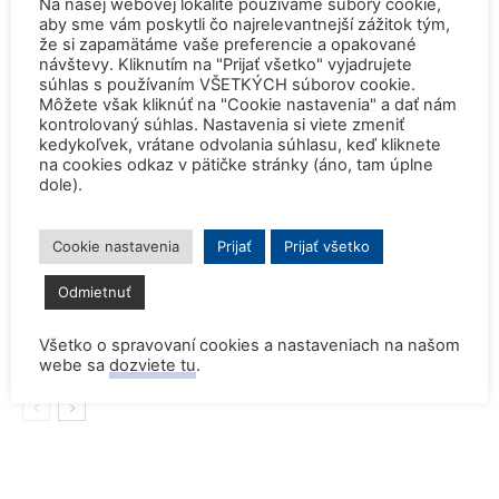
Na našej webovej lokalite používame súbory cookie,
aby sme vám poskytli čo najrelevantnejší zážitok tým,
SÚVISIACE ČLÁNKY
VIAC OD AUTORA
že si zapamätáme vaše preferencie a opakované
návštevy. Kliknutím na "Prijať všetko" vyjadrujete
Konferencia QEM 2026
súhlas s používaním VŠETKÝCH súborov cookie.
Môžete však kliknúť na "Cookie nastavenia" a dať nám
kontrolovaný súhlas. Nastavenia si viete zmeniť
kedykoľvek, vrátane odvolania súhlasu, keď kliknete
na cookies odkaz v pätičke stránky (áno, tam úplne
dole).
Safety is our highest priority! (Pocta
admirálovi Rickoverovi)
Cookie nastavenia
Prijať
Prijať všetko
Odmietnuť
Rekordne nízka hladina Dunaja vynútili
odstavenie JE Paks a JE Cernavoda
Všetko o spravovaní cookies a nastaveniach na našom
webe sa
dozviete tu
.