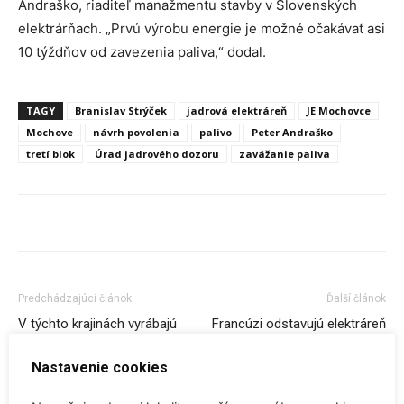
Andraško, riaditeľ manažmentu stavby v Slovenských
elektrárňach. „Prvú výrobu energie je možné očakávať asi
10 týždňov od zavezenia paliva,“ dodal.
TAGY
Branislav Strýček
jadrová elektráreň
JE Mochovce
Mochove
návrh povolenia
palivo
Peter Andraško
tretí blok
Úrad jadrového dozoru
zavážanie paliva
Predchádzajúci článok
Ďalší článok
V týchto krajinách vyrábajú
Francúzi odstavujú elektráreň
elektrinu takmer bez emisií!
Fessenheim
Ako to dokázali?
Nastavenie cookies