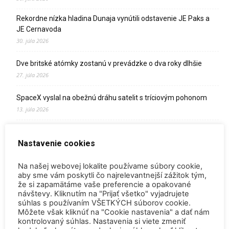
Rekordne nízka hladina Dunaja vynútili odstavenie JE Paks a
JE Cernavoda
30. júla 2026
Dve britské atómky zostanú v prevádzke o dva roky dlhšie
27. júla 2026
SpaceX vyslal na obežnú dráhu satelit s tríciovým pohonom
13. júla 2026
Zomrel Miroslav Jakabovič
Nastavenie cookies
2. júla 2026
Palivo v Mochovciach 4: Slovensko upevňuje pozíciu medzi
Na našej webovej lokalite používame súbory cookie,
jadrovou špičkou Európy
aby sme vám poskytli čo najrelevantnejší zážitok tým,
že si zapamätáme vaše preferencie a opakované
2. júla 2026
návštevy. Kliknutím na "Prijať všetko" vyjadrujete
súhlas s používaním VŠETKÝCH súborov cookie.
Startup Helion získal stámilióny na fúznu elektráreň pre
Môžete však kliknúť na "Cookie nastavenia" a dať nám
Microsoft
kontrolovaný súhlas. Nastavenia si viete zmeniť
15. júna 2026