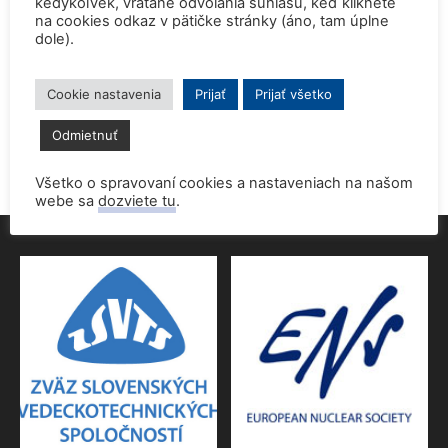
kedykoľvek, vrátane odvolania súhlasu, keď kliknete
na cookies odkaz v pätičke stránky (áno, tam úplne
dole).
Prednáška o jadrovej energetike zaujala študentov aj
pedagógov gymnázia
9. júna 2026
Cookie nastavenia
Prijať
Prijať všetko
Povolenie jadrového dozoru pre 4.blok EMO
Odmietnuť
9. júna 2026
Všetko o spravovaní cookies a nastaveniach na našom
webe sa
dozviete tu
.