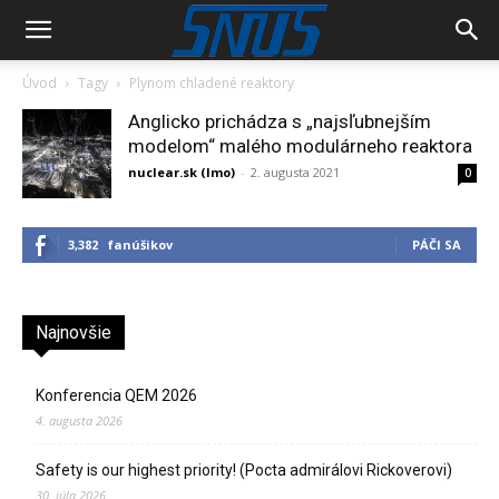
Úvod
Tagy
Plynom chladené reaktory
Anglicko prichádza s „najsľubnejším
modelom“ malého modulárneho reaktora
nuclear.sk (lmo)
-
2. augusta 2021
0
3,382
fanúšikov
PÁČI SA
Najnovšie
Konferencia QEM 2026
4. augusta 2026
Safety is our highest priority! (Pocta admirálovi Rickoverovi)
30. júla 2026