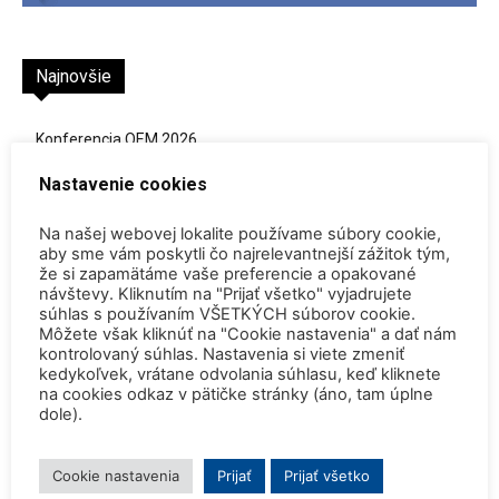
Najnovšie
Konferencia QEM 2026
4. augusta 2026
Nastavenie cookies
Safety is our highest priority! (Pocta admirálovi Rickoverovi)
Na našej webovej lokalite používame súbory cookie,
30. júla 2026
aby sme vám poskytli čo najrelevantnejší zážitok tým,
že si zapamätáme vaše preferencie a opakované
Rekordne nízka hladina Dunaja vynútili odstavenie JE Paks a
návštevy. Kliknutím na "Prijať všetko" vyjadrujete
JE Cernavoda
súhlas s používaním VŠETKÝCH súborov cookie.
30. júla 2026
Môžete však kliknúť na "Cookie nastavenia" a dať nám
kontrolovaný súhlas. Nastavenia si viete zmeniť
kedykoľvek, vrátane odvolania súhlasu, keď kliknete
Dve britské atómky zostanú v prevádzke o dva roky dlhšie
na cookies odkaz v pätičke stránky (áno, tam úplne
27. júla 2026
dole).
SpaceX vyslal na obežnú dráhu satelit s tríciovým pohonom
Cookie nastavenia
Prijať
Prijať všetko
13. júla 2026