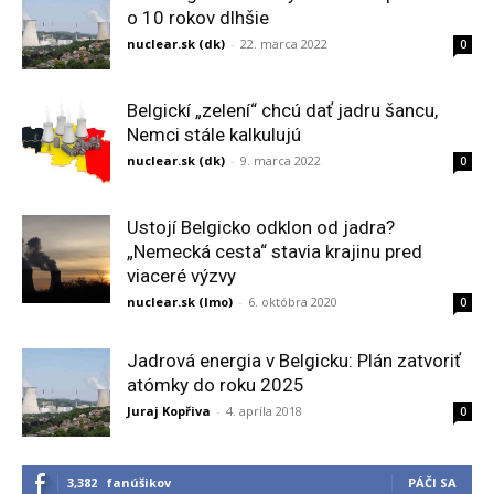
o 10 rokov dlhšie
nuclear.sk (dk)
-
22. marca 2022
0
Belgickí „zelení“ chcú dať jadru šancu,
Nemci stále kalkulujú
nuclear.sk (dk)
-
9. marca 2022
0
Ustojí Belgicko odklon od jadra?
„Nemecká cesta“ stavia krajinu pred
viaceré výzvy
nuclear.sk (lmo)
-
6. októbra 2020
0
Jadrová energia v Belgicku: Plán zatvoriť
atómky do roku 2025
Juraj Kopřiva
-
4. apríla 2018
0
3,382
fanúšikov
PÁČI SA