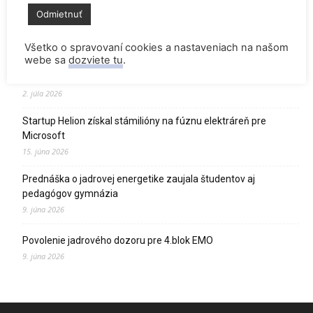
Odmietnuť
Zomrel Miroslav Jakabovič
2. júla 2026
Všetko o spravovaní cookies a nastaveniach na našom
webe sa
dozviete tu
.
Palivo v Mochovciach 4: Slovensko upevňuje pozíciu medzi
jadrovou špičkou Európy
2. júla 2026
Startup Helion získal stámilióny na fúznu elektráreň pre
Microsoft
15. júna 2026
Prednáška o jadrovej energetike zaujala študentov aj
pedagógov gymnázia
9. júna 2026
Povolenie jadrového dozoru pre 4.blok EMO
9. júna 2026