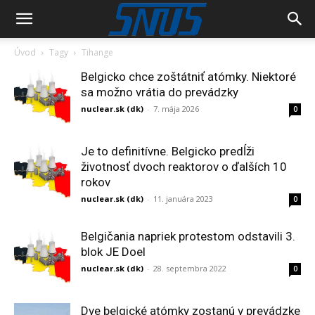
Úvod
Tagy
Tihange
Belgicko chce zoštátniť atómky. Niektoré
sa možno vrátia do prevádzky
nuclear.sk (dk)
-
7. mája 2026
0
Je to definitívne. Belgicko predĺži
životnosť dvoch reaktorov o ďalších 10
rokov
nuclear.sk (dk)
-
11. januára 2023
0
Belgičania napriek protestom odstavili 3.
blok JE Doel
nuclear.sk (dk)
-
28. septembra 2022
0
Dve belgické atómky zostanú v prevádzke