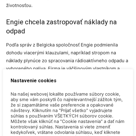
životnosťou.
Engie chcela zastropovať náklady na
odpad
Podľa správ z Belgicka spoločnosť Engie podmienila
dohodu viacerými klauzulami, napríklad stropom na
náklady plynúce zo spracovania rádioaktívneho odpadu a
vyhoreného paliva. Firma je väčšinovým vlastníkom a
prevádzkovateľom týchto blokov prostredníctvom svojej
Nastavenie cookies
100-percentnej belgickej dcérskej spoločnosti Electrabel.
Na našej webovej lokalite používame súbory cookie,
aby sme vám poskytli čo najrelevantnejší zážitok tým,
Osemnásteho marca 2022
belgická vláda oznámila
svoje
že si zapamätáme vaše preferencie a opakované
rozhodnutie odložiť o 10 rokov odstúpenie od jadrovej
návštevy. Kliknutím na "Prijať všetko" vyjadrujete
energetiky do roku 2025. Sedem reaktorov malo ukončiť
súhlas s používaním VŠETKÝCH súborov cookie.
Môžete však kliknúť na "Cookie nastavenia" a dať nám
výrobu postupne medzi rokmi 2022 a 2025. Navyše,
kontrolovaný súhlas. Nastavenia si viete zmeniť
jeden z nich – Doel-3 – odstavili už
koncom septembra
kedykoľvek, vrátane odvolania súhlasu, keď kliknete