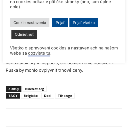
na cookies odkaz v pätičke stránky (áno, tam úplne
2022
. Pred jeho odstavením vyrábali jadrové reaktory
dole).
50% elektriny v Belgicku, čo je šiesty najvyšší podiel na
svete.
Cookie nastavenia
Prijať
Prijať všetko
Belgicko všetok zemný plyn dováža, pričom približne
Odmietnuť
43% v roku 2021 pochádzalo od jeho hlavného
dodávateľa Nórska. Z Ruska doviezli približne 6,5% plynu.
Všetko o spravovaní cookies a nastaveniach na našom
webe sa
dozviete tu
.
FPS Economy vlani hlásila, že Belgicko zrejme
nedostatok plynu nepocíti, ale obmedzenie dodávok z
Ruska by mohlo ovplyvniť trhové ceny.
ZDROJ
NucNet.org
TAGY
Belgicko
Doel
Tihange