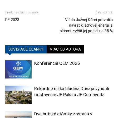
Predchádzajúci článok
Ďalší článok
PF 2023
Vláda Južnej Kórei potvrdila
návrat k jadrovej energii s
plánmi zvýšiť jej podiel na 35 %
SÚVISIACE ČLÁNKY
VIAC OD AUTORA
Konferencia QEM 2026
Rekordne nízka hladina Dunaja vynútili
odstavenie JE Paks a JE Cernavoda
Dve britské atómky zostanú v