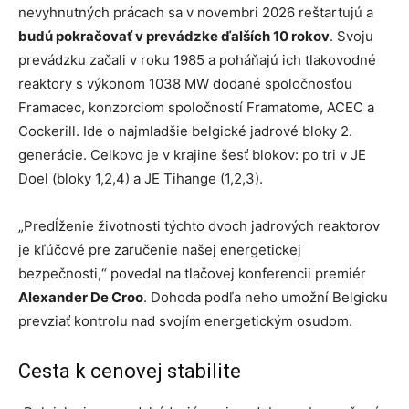
nevyhnutných prácach sa v novembri 2026 reštartujú a
budú pokračovať v prevádzke ďalších 10 rokov
. Svoju
prevádzku začali v roku 1985 a poháňajú ich tlakovodné
reaktory s výkonom 1038 MW dodané spoločnosťou
Framacec, konzorciom spoločností Framatome, ACEC a
Cockerill. Ide o najmladšie belgické jadrové bloky 2.
generácie. Celkovo je v krajine šesť blokov: po tri v JE
Doel (bloky 1,2,4) a JE Tihange (1,2,3).
„Predĺženie životnosti týchto dvoch jadrových reaktorov
je kľúčové pre zaručenie našej energetickej
bezpečnosti,“ povedal na tlačovej konferencii premiér
Alexander De Croo
. Dohoda podľa neho umožní Belgicku
prevziať kontrolu nad svojím energetickým osudom.
Cesta k cenovej stabilite