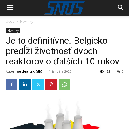
Úvod
Novinky
Novinky
Je to definitívne. Belgicko
predĺži životnosť dvoch
reaktorov o ďalších 10 rokov
Autor:
nuclear.sk (dk)
-
11. januára 2023
128
0