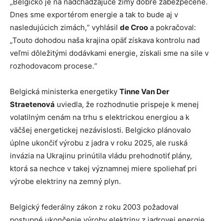
„Belgicko je na nadchádzajúce zimy dobre zabezpečené.
Dnes sme exportérom energie a tak to bude aj v
nasledujúcich zimách,“ vyhlásil
de Croo
a pokračoval:
„Touto dohodou naša krajina opäť získava kontrolu nad
veľmi dôležitými dodávkami energie, získali sme na sile v
rozhodovacom procese.“
Belgická ministerka energetiky
Tinne Van Der
Straetenová
uviedla, že rozhodnutie prispeje k menej
volatilným cenám na trhu s elektrickou energiou a k
väčšej energetickej nezávislosti. Belgicko plánovalo
úplne ukončiť výrobu z jadra v roku 2025, ale ruská
invázia na Ukrajinu prinútila vládu prehodnotiť plány,
ktorá sa nechce v takej významnej miere spoliehať pri
výrobe elektriny na zemný plyn.
Belgický federálny zákon z roku 2003 požadoval
postupné ukončenie výroby elektriny z jadrovej energie.