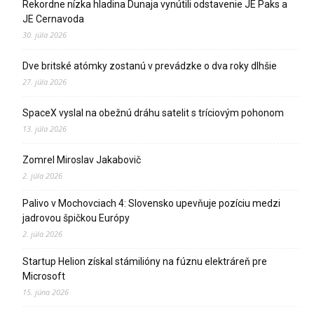
Rekordne nízka hladina Dunaja vynútili odstavenie JE Paks a
JE Cernavoda
30. júla 2026
Dve britské atómky zostanú v prevádzke o dva roky dlhšie
27. júla 2026
SpaceX vyslal na obežnú dráhu satelit s tríciovým pohonom
13. júla 2026
Zomrel Miroslav Jakabovič
2. júla 2026
Palivo v Mochovciach 4: Slovensko upevňuje pozíciu medzi
jadrovou špičkou Európy
2. júla 2026
Startup Helion získal stámilióny na fúznu elektráreň pre
Microsoft
15. júna 2026