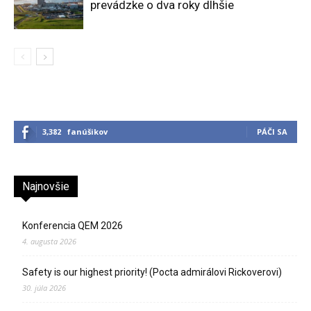
prevádzke o dva roky dlhšie
3,382
fanúšikov
PÁČI SA
Najnovšie
Konferencia QEM 2026
4. augusta 2026
Safety is our highest priority! (Pocta admirálovi Rickoverovi)
30. júla 2026