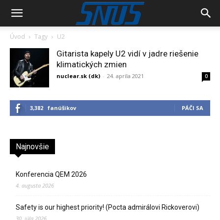
Úvod
Tagy
U2
Gitarista kapely U2 vidí v jadre riešenie
klimatických zmien
nuclear.sk (dk)
-
24. apríla 2021
0
3,382
fanúšikov
PÁČI SA
Najnovšie
Konferencia QEM 2026
4. augusta 2026
Safety is our highest priority! (Pocta admirálovi Rickoverovi)
30. júla 2026