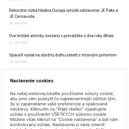
Rekordne nízka hladina Dunaja vynútili odstavenie JE Paks a
JE Cernavoda
30. júla 2026
Dve britské atómky zostanú v prevádzke o dva roky dlhšie
27. júla 2026
SpaceX vyslal na obežnú dráhu satelit s tríciovým pohonom
13. júla 2026
Zomrel Miroslav Jakabovič
Nastavenie cookies
2. júla 2026
Palivo v Mochovciach 4: Slovensko upevňuje pozíciu medzi
Na našej webovej lokalite používame súbory cookie,
jadrovou špičkou Európy
aby sme vám poskytli čo najrelevantnejší zážitok tým,
že si zapamätáme vaše preferencie a opakované
2. júla 2026
návštevy. Kliknutím na "Prijať všetko" vyjadrujete
súhlas s používaním VŠETKÝCH súborov cookie.
Startup Helion získal stámilióny na fúznu elektráreň pre
Môžete však kliknúť na "Cookie nastavenia" a dať nám
Microsoft
kontrolovaný súhlas. Nastavenia si viete zmeniť
15. júna 2026