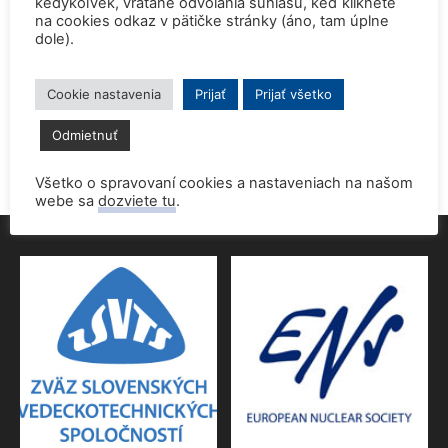
kedykoľvek, vrátane odvolania súhlasu, keď kliknete
na cookies odkaz v pätičke stránky (áno, tam úplne
dole).
Prednáška o jadrovej energetike zaujala študentov aj
pedagógov gymnázia
9. júna 2026
Cookie nastavenia
Prijať
Prijať všetko
Povolenie jadrového dozoru pre 4.blok EMO
Odmietnuť
9. júna 2026
Všetko o spravovaní cookies a nastaveniach na našom
webe sa
dozviete tu
.