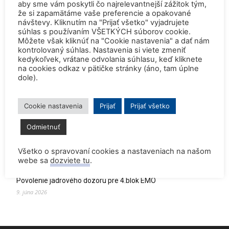
aby sme vám poskytli čo najrelevantnejší zážitok tým,
že si zapamätáme vaše preferencie a opakované
Zomrel Miroslav Jakabovič
návštevy. Kliknutím na "Prijať všetko" vyjadrujete
2. júla 2026
súhlas s používaním VŠETKÝCH súborov cookie.
Môžete však kliknúť na "Cookie nastavenia" a dať nám
kontrolovaný súhlas. Nastavenia si viete zmeniť
Palivo v Mochovciach 4: Slovensko upevňuje pozíciu medzi
kedykoľvek, vrátane odvolania súhlasu, keď kliknete
jadrovou špičkou Európy
na cookies odkaz v pätičke stránky (áno, tam úplne
2. júla 2026
dole).
Startup Helion získal stámilióny na fúznu elektráreň pre
Microsoft
Cookie nastavenia
Prijať
Prijať všetko
15. júna 2026
Odmietnuť
Prednáška o jadrovej energetike zaujala študentov aj
pedagógov gymnázia
Všetko o spravovaní cookies a nastaveniach na našom
9. júna 2026
webe sa
dozviete tu
.
Povolenie jadrového dozoru pre 4.blok EMO
9. júna 2026