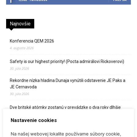
Najnovšie
Konferencia QEM 2026
4. augusta 2026
Safety is our highest priority! (Pocta admirálovi Rickoverovi)
30. júla 2026
Rekordne nízka hladina Dunaja vynútili odstavenie JE Paks a
JE Cernavoda
30. júla 2026
Dve britské atómky zostanú v prevádzke o dva roky dlhšie
27. júla 2026
Nastavenie cookies
SpaceX vyslal na obežnú dráhu satelit s tríciovým pohonom
Na našej webovej lokalite používame súbory cookie,
13. júla 2026