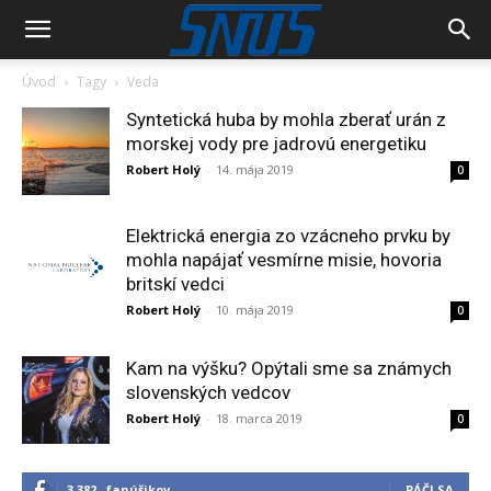
Úvod
Tagy
Veda
Syntetická huba by mohla zberať urán z
morskej vody pre jadrovú energetiku
Robert Holý
-
14. mája 2019
0
Elektrická energia zo vzácneho prvku by
mohla napájať vesmírne misie, hovoria
britskí vedci
Robert Holý
-
10. mája 2019
0
Kam na výšku? Opýtali sme sa známych
slovenských vedcov
Robert Holý
-
18. marca 2019
0
3,382
fanúšikov
PÁČI SA