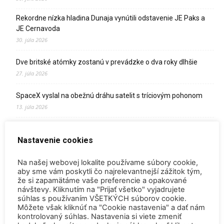
Rekordne nízka hladina Dunaja vynútili odstavenie JE Paks a
JE Cernavoda
30. júla 2026
Dve britské atómky zostanú v prevádzke o dva roky dlhšie
27. júla 2026
SpaceX vyslal na obežnú dráhu satelit s tríciovým pohonom
13. júla 2026
Zomrel Miroslav Jakabovič
Nastavenie cookies
2. júla 2026
Palivo v Mochovciach 4: Slovensko upevňuje pozíciu medzi
Na našej webovej lokalite používame súbory cookie,
jadrovou špičkou Európy
aby sme vám poskytli čo najrelevantnejší zážitok tým,
že si zapamätáme vaše preferencie a opakované
2. júla 2026
návštevy. Kliknutím na "Prijať všetko" vyjadrujete
súhlas s používaním VŠETKÝCH súborov cookie.
Startup Helion získal stámilióny na fúznu elektráreň pre
Môžete však kliknúť na "Cookie nastavenia" a dať nám
Microsoft
kontrolovaný súhlas. Nastavenia si viete zmeniť
15. júna 2026