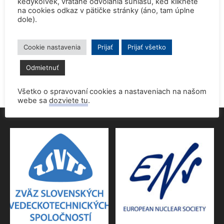
kedykoľvek, vrátane odvolania súhlasu, keď kliknete
na cookies odkaz v pätičke stránky (áno, tam úplne
dole).
Prednáška o jadrovej energetike zaujala študentov aj
pedagógov gymnázia
9. júna 2026
Cookie nastavenia
Prijať
Prijať všetko
Povolenie jadrového dozoru pre 4.blok EMO
Odmietnuť
9. júna 2026
Všetko o spravovaní cookies a nastaveniach na našom
webe sa
dozviete tu
.