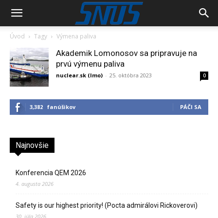
Úvod
Tagy
Výmena paliva
Akademik Lomonosov sa pripravuje na
prvú výmenu paliva
nuclear.sk (lmo)
-
25. októbra 2023
0
3,382
fanúšikov
PÁČI SA
Najnovšie
Konferencia QEM 2026
4. augusta 2026
Safety is our highest priority! (Pocta admirálovi Rickoverovi)
30. júla 2026