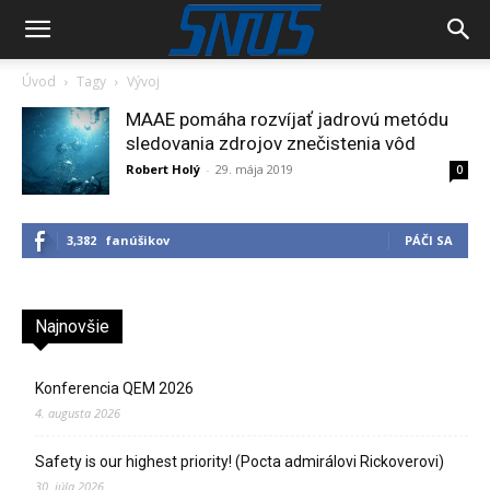
Úvod
Tagy
Vývoj
MAAE pomáha rozvíjať jadrovú metódu
sledovania zdrojov znečistenia vôd
Robert Holý
-
29. mája 2019
0
3,382
fanúšikov
PÁČI SA
Najnovšie
Konferencia QEM 2026
4. augusta 2026
Safety is our highest priority! (Pocta admirálovi Rickoverovi)
30. júla 2026