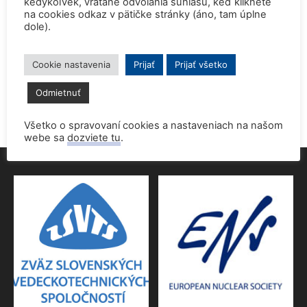
kedykoľvek, vrátane odvolania súhlasu, keď kliknete
na cookies odkaz v pätičke stránky (áno, tam úplne
dole).
Prednáška o jadrovej energetike zaujala študentov aj
pedagógov gymnázia
9. júna 2026
Cookie nastavenia
Prijať
Prijať všetko
Povolenie jadrového dozoru pre 4.blok EMO
Odmietnuť
9. júna 2026
Všetko o spravovaní cookies a nastaveniach na našom
webe sa
dozviete tu
.