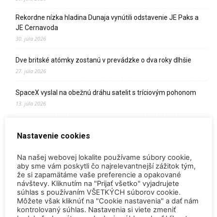
Rekordne nízka hladina Dunaja vynútili odstavenie JE Paks a
JE Cernavoda
30. júla 2026
Dve britské atómky zostanú v prevádzke o dva roky dlhšie
27. júla 2026
SpaceX vyslal na obežnú dráhu satelit s tríciovým pohonom
13. júla 2026
Zomrel Miroslav Jakabovič
Nastavenie cookies
2. júla 2026
Palivo v Mochovciach 4: Slovensko upevňuje pozíciu medzi
Na našej webovej lokalite používame súbory cookie,
jadrovou špičkou Európy
aby sme vám poskytli čo najrelevantnejší zážitok tým,
že si zapamätáme vaše preferencie a opakované
2. júla 2026
návštevy. Kliknutím na "Prijať všetko" vyjadrujete
súhlas s používaním VŠETKÝCH súborov cookie.
Startup Helion získal stámilióny na fúznu elektráreň pre
Môžete však kliknúť na "Cookie nastavenia" a dať nám
Microsoft
kontrolovaný súhlas. Nastavenia si viete zmeniť
15. júna 2026