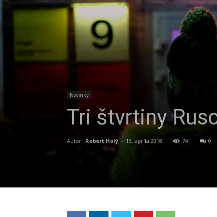
Novinky
Tri štvrtiny Rus
Autor:
Robert Holý
-
13. apríla 2018
74
0