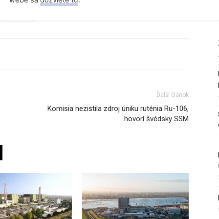
webe sa
dozviete tu
.
m
Rusko
Ďalší článok
Komisia nezistila zdroj úniku ruténia Ru-106,
hovorí švédsky SSM