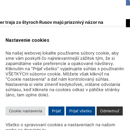
er traja zo štyroch Rusov majú priaznivý názor na
ká štátna jadrová spoločnosť Rosatom.
Nastavenie cookies
istického centra Levada, podľa ktorého
73,9%
ej energetiky v Rusku za potrebný
, alebo chce udržať
Na našej webovej lokalite používame súbory cookie, aby
sme vám poskytli čo najrelevantnejší zážitok tým, že si
i.
zapamätáme vaše preferencie a opakované návštevy.
Kliknutím na "Prijať všetko" vyjadrujete súhlas s používaním
VŠETKÝCH súborov cookie. Môžete však kliknúť na
V POVAŽUJE JADROVÚ
"Cookie nastavenia" a dať nám kontrolovaný súhlas.
Nastavenia si viete zmeniť kedykoľvek, vrátane odvolania
súhlasu, keď kliknete na cookies odkaz v pätičke stránky
STÝ ZDROJ ENERGIE.
(áno, tam úplne dole).
Cookie nastavenia
Prijať
Prijať všetko
Odmietnuť
nergiu ruská flotila 35 reaktorov v komerčnej
ny v krajine.
Všetko o spravovaní cookies a nastaveniach na našom