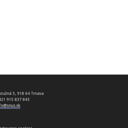
ružná 5, 918 64 Trnava
421 915 837 843
nfo@snus.sk