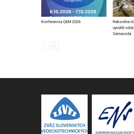
Konferencia QEM 2026
Rekordne ní
vynútili ods
Cernavoda