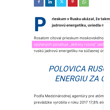
P
rieskum v Rusku ukázal, že takm
jadrovú energetiku, uviedla rus
Rosatom citoval prieskum moskovského štat
opýtaných považuje „aktívny rozvoj“ jadrov
ruskú jadrovú energetiku na súčasnej úrovn
POLOVICA RUSO
ENERGIU ZA ČI
Podľa Medzinárodnej agentúry pre atómovú e
prevádzke vyrobila v roku 2017 17,8% elektri