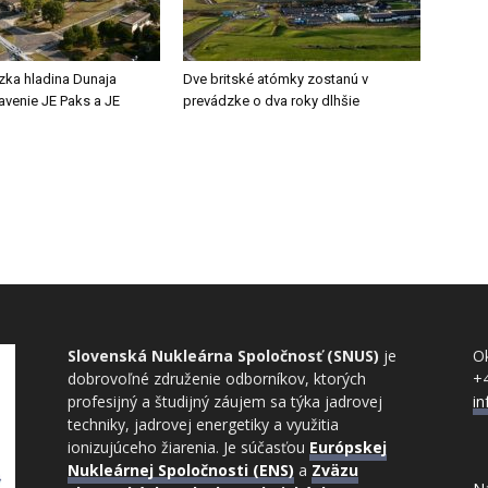
zka hladina Dunaja
Dve britské atómky zostanú v
tavenie JE Paks a JE
prevádzke o dva roky dlhšie
Slovenská Nukleárna Spoločnosť (SNUS)
je
Ok
dobrovoľné združenie odborníkov, ktorých
+
profesijný a študijný záujem sa týka jadrovej
i
techniky, jadrovej energetiky a využitia
ionizujúceho žiarenia. Je súčasťou
Európskej
Nukleárnej Spoločnosti (ENS)
a
Zväzu