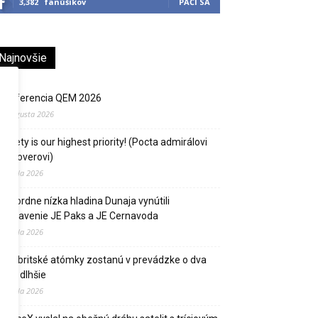
3,382
fanúšikov
PÁČI SA
Najnovšie
Konferencia QEM 2026
4. augusta 2026
Safety is our highest priority! (Pocta admirálovi
Rickoverovi)
30. júla 2026
Rekordne nízka hladina Dunaja vynútili
odstavenie JE Paks a JE Cernavoda
30. júla 2026
Dve britské atómky zostanú v prevádzke o dva
roky dlhšie
27. júla 2026