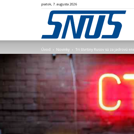
piatok, 7. augusta 2026
SN
Úvod
Novinky
Tri štvrtiny Rusov sú za jadrovú en