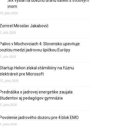
SpaceX vyslal na obežnú dráhu satelit s tríciovým
pohonom
13. júla 2026
Zomrel Miroslav Jakabovič
2. júla 2026
Palivo v Mochovciach 4: Slovensko upevňuje
pozíciu medzi jadrovou špičkou Európy
2. júla 2026
Startup Helion získal stámilióny na fúznu
elektráreň pre Microsoft
15. júna 2026
Prednáška o jadrovej energetike zaujala
študentov aj pedagógov gymnázia
9. júna 2026
Povolenie jadrového dozoru pre 4.blok EMO
9. júna 2026