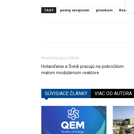
TAGY
postoj verejnosti
prieskum
Rosato
Predchádzajúci článok
Holanďania a Švédi pracujú na pokročilom
malom modulárnom reaktore
SÚVISIACE ČLÁNKY
VIAC OD AUTORA