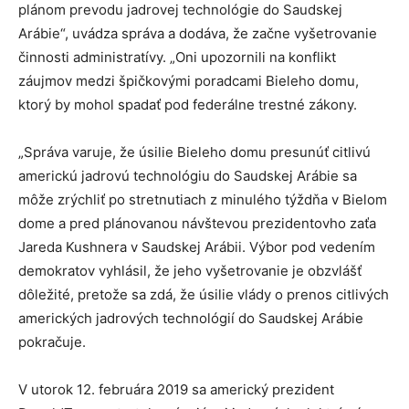
plánom prevodu jadrovej technológie do Saudskej
Arábie“, uvádza správa a dodáva, že začne vyšetrovanie
činnosti administratívy. „Oni upozornili na konflikt
záujmov medzi špičkovými poradcami Bieleho domu,
ktorý by mohol spadať pod federálne trestné zákony.
„Správa varuje, že úsilie Bieleho domu presunúť citlivú
americkú jadrovú technológiu do Saudskej Arábie sa
môže zrýchliť po stretnutiach z minulého týždňa v Bielom
dome a pred plánovanou návštevou prezidentovho zaťa
Jareda Kushnera v Saudskej Arábii. Výbor pod vedením
demokratov vyhlásil, že jeho vyšetrovanie je obzvlášť
dôležité, pretože sa zdá, že úsilie vlády o prenos citlivých
amerických jadrových technológií do Saudskej Arábie
pokračuje.
V utorok 12. februára 2019 sa americký prezident