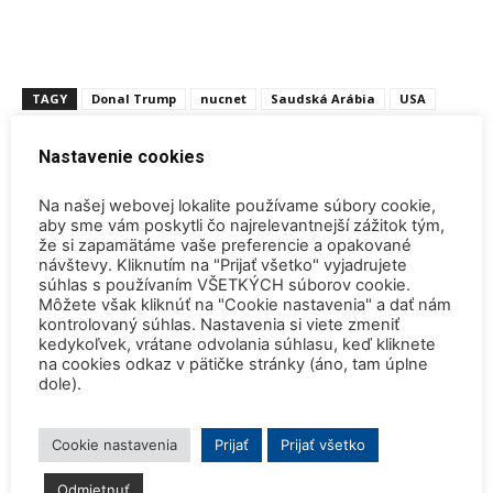
TAGY
Donal Trump
nucnet
Saudská Arábia
USA
Nastavenie cookies
Na našej webovej lokalite používame súbory cookie,
aby sme vám poskytli čo najrelevantnejší zážitok tým,
že si zapamätáme vaše preferencie a opakované
návštevy. Kliknutím na "Prijať všetko" vyjadrujete
Predchádzajúci článok
Ďalší článok
súhlas s používaním VŠETKÝCH súborov cookie.
Môžete však kliknúť na "Cookie nastavenia" a dať nám
Prvé palivo zavezené na bloku
WANO oznamuje plány na
kontrolovaný súhlas. Nastavenia si viete zmeniť
Novovoronež 2-2 generácie 3+
otvorenie pobočky a centra
kedykoľvek, vrátane odvolania súhlasu, keď kliknete
podpory v Číne
na cookies odkaz v pätičke stránky (áno, tam úplne
dole).
SÚVISIACE ČLÁNKY
VIAC OD AUTORA
Cookie nastavenia
Prijať
Prijať všetko
Konferencia QEM 2026
Odmietnuť