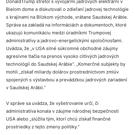
DonaldTrump stretol s vývojármi jadrových elektrární v
Bielom dome a diskutovali o zdieľaní jadrovej technológie
s krajinami na Blízkom východe, vrátane Saudskej Arábie.
Správa sa zakladá na informáciách a dokumentoch, ktoré
ukazujú komunikáciu medzi úradníkmi Trumpovej
administratívy a jadrovo-energetickými spoločnosťami.
Uvádza, že „v USA silné súkromné ​​obchodné záujmy
agresívne tlačia na prenos vysoko citlivých jadrových
technológií do Saudskej Arábie“. „Komerčné subjekty by
mohli „získať miliardy dolárov prostredníctvom zmlúv
spojených s výstavbou a prevádzkou jadrových zariadení
v Saudskej Arábii.“
V správe sa uvádza, že vyšetrovanie určí, či
administratíva konala v záujme národnej bezpečnosti
USA alebo „slúžila tým, ktorí chcú získať finančné
prostriedky z tejto zmeny politiky.“