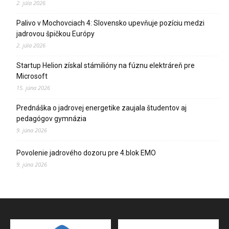
2. júla 2026
Palivo v Mochovciach 4: Slovensko upevňuje pozíciu medzi
jadrovou špičkou Európy
2. júla 2026
Startup Helion získal stámilióny na fúznu elektráreň pre
Microsoft
15. júna 2026
Prednáška o jadrovej energetike zaujala študentov aj
pedagógov gymnázia
9. júna 2026
Povolenie jadrového dozoru pre 4.blok EMO
9. júna 2026