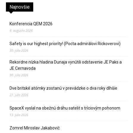
Najnovšie
Konferencia QEM 2026
4. augusta 2026
Safety is our highest priority! (Pocta admirálovi Rickoverovi)
30. júla 2026
Rekordne nízka hladina Dunaja vynútili odstavenie JE Paks a
JE Cernavoda
30. júla 2026
Dve britské atómky zostanú v prevádzke o dva roky dlhšie
27. júla 2026
SpaceX vyslal na obežnú dráhu satelit s tríciovým pohonom
13. júla 2026
Zomrel Miroslav Jakabovič