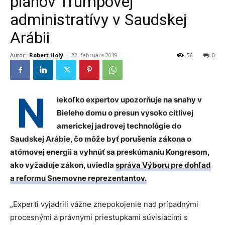
plánov Trumpovej
administratívy v Saudskej
Arábii
Autor:
Robert Holý
-
22. februára 2019
56
0
N
iekoľko expertov upozorňuje na snahy v
Bieleho domu o presun vysoko citlivej
americkej jadrovej technológie do
Saudskej Arábie, čo môže byť porušenia zákona o
atómovej energii a vyhnúť sa preskúmaniu Kongresom,
ako vyžaduje zákon, uviedla
správa Výboru pre dohľad
a reformu Snemovne reprezentantov.
„Experti vyjadrili vážne znepokojenie nad prípadnými
procesnými a právnymi priestupkami súvisiacimi s