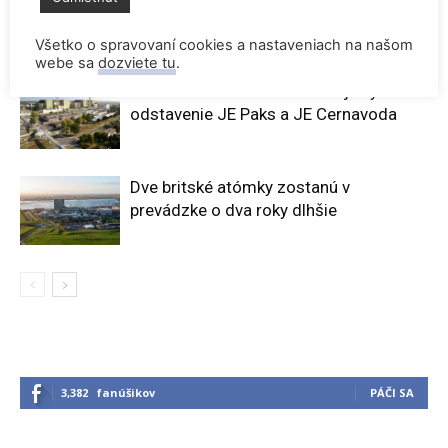
Všetko o spravovaní cookies a nastaveniach na našom
webe sa
dozviete tu
.
Rekordne nízka hladina Dunaja vynútili
odstavenie JE Paks a JE Cernavoda
Dve britské atómky zostanú v
prevádzke o dva roky dlhšie
3,382
fanúšikov
PÁČI SA