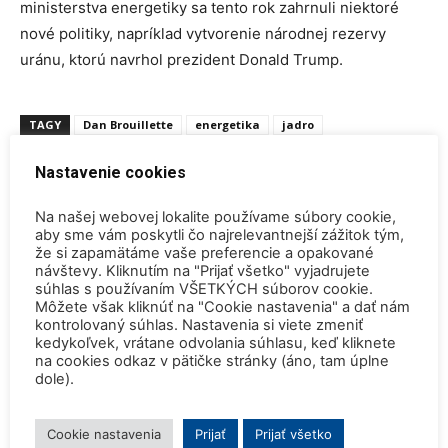
ministerstva energetiky sa tento rok zahrnuli niektoré
nové politiky, napríklad vytvorenie národnej rezervy
uránu, ktorú navrhol prezident Donald Trump.
TAGY
Dan Brouillette
energetika
jadro
jadrová technológia
USA
Nastavenie cookies
Na našej webovej lokalite používame súbory cookie,
aby sme vám poskytli čo najrelevantnejší zážitok tým,
že si zapamätáme vaše preferencie a opakované
návštevy. Kliknutím na "Prijať všetko" vyjadrujete
súhlas s používaním VŠETKÝCH súborov cookie.
Môžete však kliknúť na "Cookie nastavenia" a dať nám
Predchádzajúci článok
Ďalší článok
kontrolovaný súhlas. Nastavenia si viete zmeniť
Najväčší experiment jadrovej
Základy druhého bloku
kedykoľvek, vrátane odvolania súhlasu, keď kliknete
fúzie na svete dosiahol
elektrárne Hinkley Point C
na cookies odkaz v pätičke stránky (áno, tam úplne
dole).
medzník
dokončili podľa plánu
Cookie nastavenia
Prijať
Prijať všetko