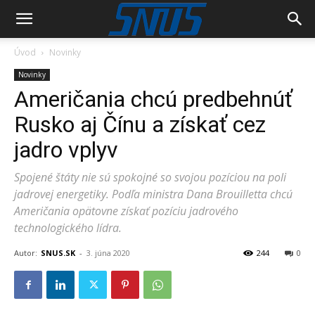
Úvod
Novinky
Novinky
Američania chcú predbehnúť
Rusko aj Čínu a získať cez
jadro vplyv
Spojené štáty nie sú spokojné so svojou pozíciou na poli
jadrovej energetiky. Podľa ministra Dana Brouilletta chcú
Američania opätovne získať pozíciu jadrového
technologického lídra.
Autor:
SNUS.SK
-
3. júna 2020
244
0