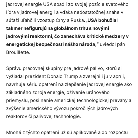
jadrovej energie USA spadli zo svojej pozície svetového
lídra v jadrovej energii a vďaka nedostatočnej snahe v
súťaži uľahčili vzostup Číny a Ruska
. „USA bohužiaľ
takmer nefigurujú na globálnom trhu s novými
jadrovými reaktormi, čo zanecháva kritické medzery v
energetickej bezpečnosti nášho národa,“
uviedol pán
Brouillette.
Správu pracovnej skupiny pre jadrové palivo, ktorú si
vyžiadal prezident Donald Trump a zverejnili ju v apríli,
navrhuje sériu opatrení na zlepšenie jadrovej energie ako
základného zdroja energie, oživenie uránového
priemyslu, posilnenie americkej technologickej prevahy a
zvýšenie amerického vývozu pokročilých jadrových
reaktorov či palivovej technológie.
Mnohé z týchto opatrení už sú aplikované a do rozpočtu