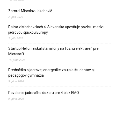
Zomrel Miroslav Jakabovič
2. júla 2026
Palivo v Mochovciach 4: Slovensko upevňuje pozíciu medzi
jadrovou špičkou Európy
2. júla 2026
Startup Helion získal stámilióny na fúznu elektráreň pre
Microsoft
15. júna 2026
Prednáška o jadrovej energetike zaujala študentov aj
pedagógov gymnázia
9. júna 2026
Povolenie jadrového dozoru pre 4.blok EMO
9. júna 2026