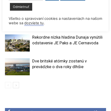
SÚVISIACE ČLÁNKY
VIAC OD AUTORA
Odmietnuť
Konferencia QEM 2026
Všetko o spravovaní cookies a nastaveniach na našom
webe sa
dozviete tu
.
Rekordne nízka hladina Dunaja vynútili
odstavenie JE Paks a JE Cernavoda
Dve britské atómky zostanú v
prevádzke o dva roky dlhšie