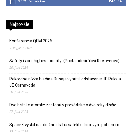
3,382
fanúšikov
PÁČI SA
Najnovšie
Konferencia QEM 2026
4. augusta 2026
Safety is our highest priority! (Pocta admirálovi Rickoverovi)
30. júla 2026
Rekordne nízka hladina Dunaja vynútili odstavenie JE Paks a
JE Cernavoda
30. júla 2026
Dve britské atómky zostanú v prevádzke o dva roky dlhšie
27. júla 2026
SpaceX vyslal na obežnú dráhu satelit s tríciovým pohonom
13. júla 2026