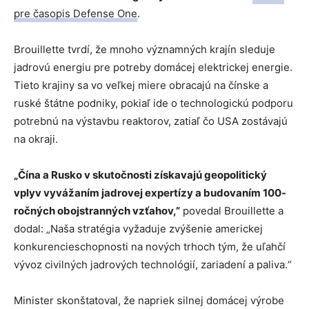
pre časopis Defense One
.
Brouillette tvrdí, že mnoho významných krajín sleduje
jadrovú energiu pre potreby domácej elektrickej energie.
Tieto krajiny sa vo veľkej miere obracajú na čínske a
ruské štátne podniky, pokiaľ ide o technologickú podporu
potrebnú na výstavbu reaktorov, zatiaľ čo USA zostávajú
na okraji.
„Čína a Rusko v skutočnosti získavajú geopolitický
vplyv vyvážaním jadrovej expertízy a budovaním 100-
ročných obojstranných vzťahov,”
povedal Brouillette a
dodal: „Naša stratégia vyžaduje zvýšenie americkej
konkurencieschopnosti na nových trhoch tým, že uľahčí
vývoz civilných jadrových technológií, zariadení a paliva.“
Minister skonštatoval, že napriek silnej domácej výrobe