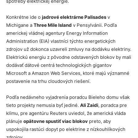
spotreby elektrickej energie.
Konkrétne ide o
jadrové elektrárne Palisades
v
Michigane a
Three Mile Island
v Pensylvánii. Podľa
americkej vládnej agentury Energy Information
Administration (EIA) vlastníci týchto energetických
zdrojov už dokonca uzavreli zmluvy na dodávku elektriny.
Elektrickú energiu z pôvodne odstavených blokov by mali
dodávať dátové centrá technologických gigantov
Microsoft a Amazon Web Services, ktoré majú významné
postavenie na trhu cloudových riešení.
Podľa nedávneho vyjadrenia poradcu Bieleho domu však
tieto projekty nemusia byť jediné.
Ali Zaidi
, poradca pre
klímu, pre agentúru Reuters uviedol, že americká vláda
plánuje
opätovne spustiť viac blokov
preto, aby
uspokojila rastúci dopyt po elektrine z nízkouhlíkových
zdrojov.