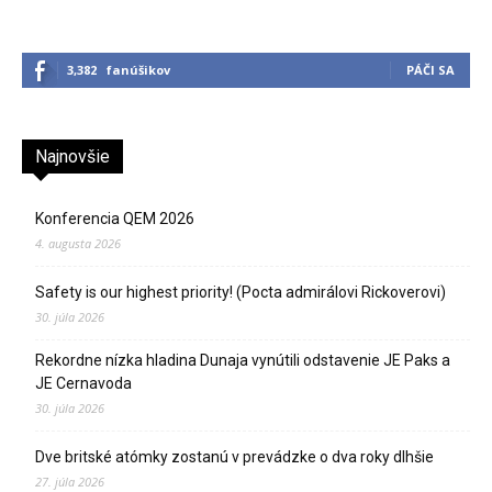
3,382
fanúšikov
PÁČI SA
Najnovšie
Konferencia QEM 2026
4. augusta 2026
Safety is our highest priority! (Pocta admirálovi Rickoverovi)
30. júla 2026
Rekordne nízka hladina Dunaja vynútili odstavenie JE Paks a
JE Cernavoda
30. júla 2026
Dve britské atómky zostanú v prevádzke o dva roky dlhšie
27. júla 2026