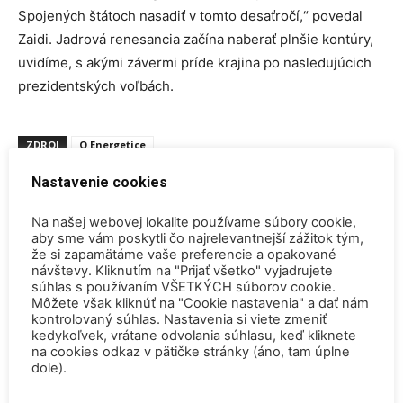
Spojených štátoch nasadiť v tomto desaťročí,“ povedal
Zaidi. Jadrová renesancia začína naberať plnšie kontúry,
uvidíme, s akými závermi príde krajina po nasledujúcich
prezidentských voľbách.
ZDROJ
O Energetice
TAGY
Amerika
opätovné spustenie jadrových blokov
Nastavenie cookies
Spojené štáty americké
USA
Na našej webovej lokalite používame súbory cookie,
aby sme vám poskytli čo najrelevantnejší zážitok tým,
že si zapamätáme vaše preferencie a opakované
návštevy. Kliknutím na "Prijať všetko" vyjadrujete
súhlas s používaním VŠETKÝCH súborov cookie.
Môžete však kliknúť na "Cookie nastavenia" a dať nám
kontrolovaný súhlas. Nastavenia si viete zmeniť
Predchádzajúci článok
Ďalší článok
kedykoľvek, vrátane odvolania súhlasu, keď kliknete
na cookies odkaz v pätičke stránky (áno, tam úplne
V Číne sa začala výstavba
Ďalšie fínske mesto zvažuje
dole).
ďalšieho jadrového bloku
využitie modulárnych reaktorov
Hualong One
na diaľkové vykurovanie