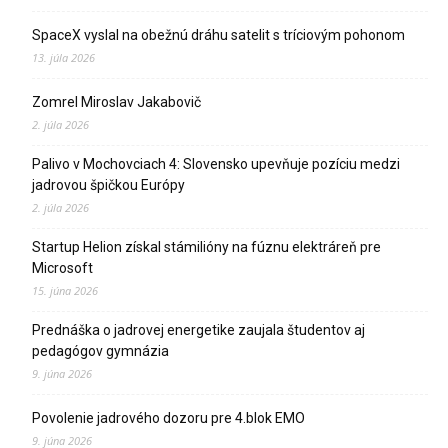
SpaceX vyslal na obežnú dráhu satelit s tríciovým pohonom
13. júla 2026
Zomrel Miroslav Jakabovič
2. júla 2026
Palivo v Mochovciach 4: Slovensko upevňuje pozíciu medzi
jadrovou špičkou Európy
2. júla 2026
Startup Helion získal stámilióny na fúznu elektráreň pre
Microsoft
15. júna 2026
Prednáška o jadrovej energetike zaujala študentov aj
pedagógov gymnázia
9. júna 2026
Povolenie jadrového dozoru pre 4.blok EMO
9. júna 2026