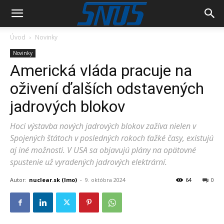
Úvod
Novinky
Novinky
Americká vláda pracuje na
oživení ďalších odstavených
jadrových blokov
Hoci výstavba nových jadrových blokov zažíva nielen v
Spojených štátoch v posledných rokoch ťažké časy, existujú
aj iné možnosti. V USA sa objavujú plány na opätovné
spustenie už vyradených jadrových elektrární.
Autor:
nuclear.sk (lmo)
-
9. októbra 2024
64
0