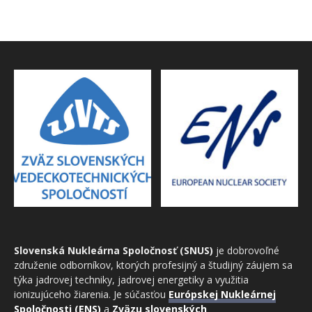
Slovenská Nukleárna Spoločnosť (SNUS)
je dobrovoľné
združenie odborníkov, ktorých profesijný a študijný záujem sa
týka jadrovej techniky, jadrovej energetiky a využitia
ionizujúceho žiarenia. Je súčasťou
Európskej Nukleárnej
Spoločnosti (ENS)
a
Zväzu slovenských