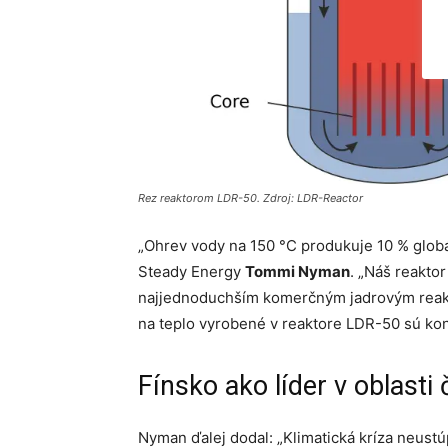
Rez reaktorom LDR-50. Zdroj: LDR-Reactor
„Ohrev vody na 150 °C produkuje 10 % globál
Steady Energy
Tommi Nyman
. „Náš reaktor
najjednoduchším komerčným jadrovým reakto
na teplo vyrobené v reaktore LDR-50 sú kon
Fínsko ako líder v oblasti
Nyman ďalej dodal: „Klimatická kríza neus