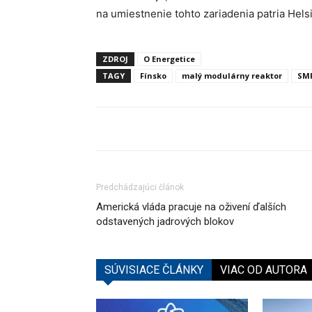
na umiestnenie tohto zariadenia patria Helsi
ZDROJ
O Energetice
TAGY
Fínsko
malý modulárny reaktor
SM
Predchádzajúci článok
Americká vláda pracuje na oživení ďalších
odstavených jadrových blokov
SÚVISIACE ČLÁNKY
VIAC OD AUTORA