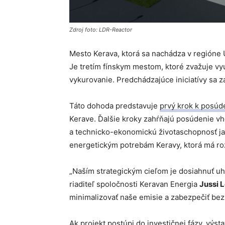
Zdroj foto: LDR-Reactor
Mesto Kerava, ktorá sa nachádza v regióne U
Je tretím fínskym mestom, ktoré zvažuje v
vykurovanie. Predchádzajúce iniciatívy sa z
Táto dohoda predstavuje
prvý krok k posúd
Kerave. Ďalšie kroky zahŕňajú posúdenie vho
a technicko-ekonomickú životaschopnosť ja
energetickým potrebám Keravy, ktorá má roz
„Naším strategickým cieľom je dosiahnuť uh
riaditeľ spoločnosti Keravan Energia
Jussi 
minimalizovať naše emisie a zabezpečiť be
Ak projekt postúpi do investičnej fázy, výs