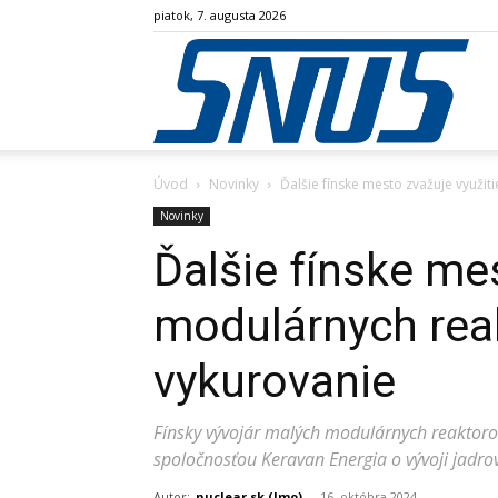
piatok, 7. augusta 2026
SN
Úvod
Novinky
Ďalšie fínske mesto zvažuje využi
Novinky
Ďalšie fínske me
modulárnych rea
vykurovanie
Fínsky vývojár malých modulárnych reaktoro
spoločnosťou Keravan Energia o vývoji jadr
Autor:
nuclear.sk (lmo)
-
16. októbra 2024