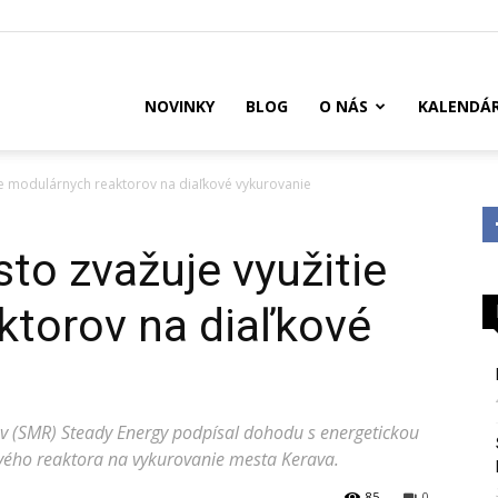
US
NOVINKY
BLOG
O NÁS
KALENDÁ
tie modulárnych reaktorov na diaľkové vykurovanie
sto zvažuje využitie
ktorov na diaľkové
v (SMR) Steady Energy podpísal dohodu s energetickou
ového reaktora na vykurovanie mesta Kerava.
85
0