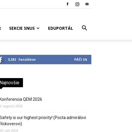
R
SEKCIE SNUS
EDUPORTÁL
3,382
fanúšikov
PÁČI SA
Najnovšie
Konferencia QEM 2026
4. augusta 2026
Safety is our highest priority! (Pocta admirálovi
Rickoverovi)
30. júla 2026