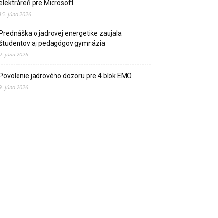
elektráreň pre Microsoft
15. júna 2026
Prednáška o jadrovej energetike zaujala
študentov aj pedagógov gymnázia
9. júna 2026
Povolenie jadrového dozoru pre 4.blok EMO
9. júna 2026