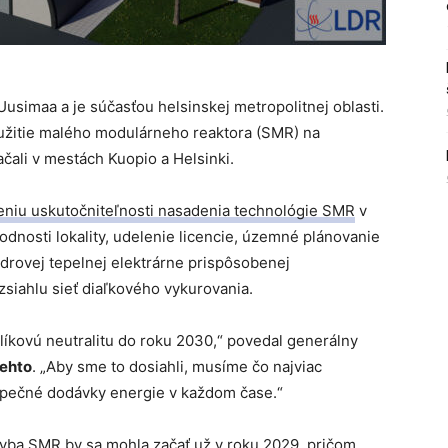
usimaa a je súčasťou helsinskej metropolitnej oblasti.
yužitie malého modulárneho reaktora (SMR) na
ačali v mestách Kuopio a Helsinki.
eniu uskutočniteľnosti nasadenia technológie SMR
v
dnosti lokality, udelenie licencie, územné plánovanie
drovej tepelnej elektrárne prispôsobenej
siahlu sieť diaľkového vykurovania.
líkovú neutralitu do roku 2030,“ povedal generálny
Lehto
. „Aby sme to dosiahli, musíme čo najviac
zpečné dodávky energie v každom čase.“
tavba SMR by sa mohla začať už v roku 2029, pričom