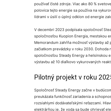
používať čisté zdroje. Viac ako 80 % svetove
polovica tejto energie sa používa na vykuro
lídrami v úsilí o úplný odklon od energie za
V decembri 2023 podpísala spoločnosť St
spoločnosťou Kuopion Energia, mestskou e
Memorandum zahŕňa možnosť výstavby až pi
začiatkom prevádzky v roku 2030. Dohoda
spoločnosťou Steady Energy a helsinskou e
výstavbu až 10 diaľkovo vykurovaných reak
Pilotný projekt v roku 202
Spoločnosť Steady Energy začne v budúcom r
preukázala funkčnosť zariadenia a schopnos
rozsiahlymi dodávateľskými reťazcami. Hl
elektrárňou je, že voda sa bude ohrievať el