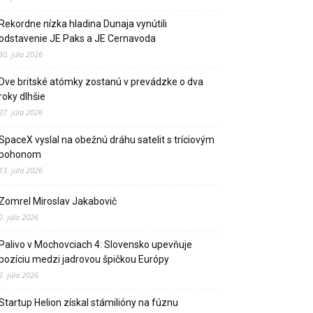
Rekordne nízka hladina Dunaja vynútili
odstavenie JE Paks a JE Cernavoda
30. júla 2026
Dve britské atómky zostanú v prevádzke o dva
roky dlhšie
27. júla 2026
SpaceX vyslal na obežnú dráhu satelit s tríciovým
pohonom
13. júla 2026
Zomrel Miroslav Jakabovič
2. júla 2026
Palivo v Mochovciach 4: Slovensko upevňuje
pozíciu medzi jadrovou špičkou Európy
2. júla 2026
Startup Helion získal stámilióny na fúznu