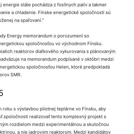
j energie stále pochádza z fosílnych palív a takmer
vanie a chladenie. Fínske energetické spoločnosti sú
loženej na spaľovaní.“
eady Energy memorandum o porozumení so
nergetickou spoločnosťou vo východnom Fínsku.
atich reaktorov diaľkového vykurovania s plánovaným
 nadväzuje na memorandum podpísané v októbri medzi
nergetickou spoločnosťou Helen, ktoré predpokladá
torov SMR.
5
oku s výstavbou pilotnej teplárne vo Fínsku, aby
ť spoločnosti realizovať tento komplexný projekt s
avným rozdielom medzi experimentálnou a skutočnou
ektrinou, a nie jadrovým reaktorom. Medzi kandidátov