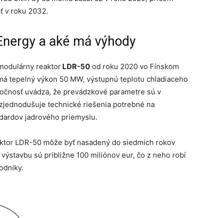
ť v roku 2032.
 Energy a aké má výhody
modulárny reaktor
LDR-50
od roku 2020 vo Fínskom
má tepelný výkon 50 MW, výstupnú teplotu chladiaceho
oločnosť uvádza, že prevádzkové parametre sú v
o zjednodušuje technické riešenia potrebné na
dardov jadrového priemyslu.
aktor LDR-50 môže byť nasadený do siedmich rokov
výstavbu sú približne 100 miliónov eur, čo z neho robí
odniky.