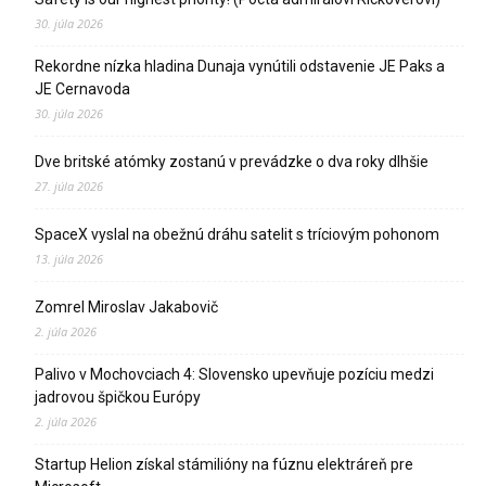
30. júla 2026
Rekordne nízka hladina Dunaja vynútili odstavenie JE Paks a
JE Cernavoda
30. júla 2026
Dve britské atómky zostanú v prevádzke o dva roky dlhšie
27. júla 2026
SpaceX vyslal na obežnú dráhu satelit s tríciovým pohonom
13. júla 2026
Zomrel Miroslav Jakabovič
2. júla 2026
Palivo v Mochovciach 4: Slovensko upevňuje pozíciu medzi
jadrovou špičkou Európy
2. júla 2026
Startup Helion získal stámilióny na fúznu elektráreň pre