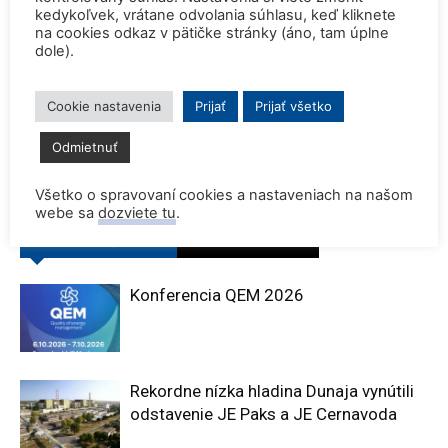
kedykoľvek, vrátane odvolania súhlasu, keď kliknete
na cookies odkaz v pätičke stránky (áno, tam úplne
dole).
Predchádzajúci článok
Ďalší článok
Cookie nastavenia
Prijať
Prijať všetko
Jadro je potrebné ako súčasť
Dánsko otvára výskum
Odmietnuť
„výnimočnej“ energetickej
štiepenia s grantom pre
transformácie
Seaborg
Všetko o spravovaní cookies a nastaveniach na našom
webe sa
dozviete tu
.
SÚVISIACE ČLÁNKY
VIAC OD AUTORA
Konferencia QEM 2026
Rekordne nízka hladina Dunaja vynútili
odstavenie JE Paks a JE Cernavoda