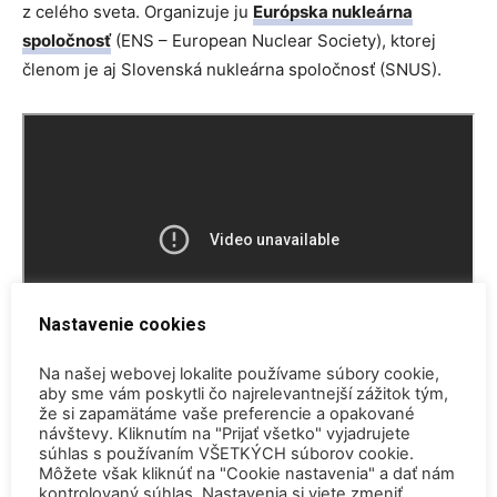
z celého sveta. Organizuje ju
Európska nukleárna
spoločnosť
(ENS – European Nuclear Society), ktorej
členom je aj Slovenská nukleárna spoločnosť (SNUS).
Nastavenie cookies
Na našej webovej lokalite používame súbory cookie,
aby sme vám poskytli čo najrelevantnejší zážitok tým,
že si zapamätáme vaše preferencie a opakované
TAGY
PIME
návštevy. Kliknutím na "Prijať všetko" vyjadrujete
súhlas s používaním VŠETKÝCH súborov cookie.
Môžete však kliknúť na "Cookie nastavenia" a dať nám
kontrolovaný súhlas. Nastavenia si viete zmeniť