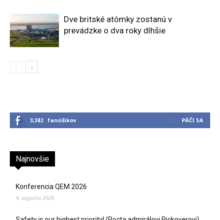
Dve britské atómky zostanú v
prevádzke o dva roky dlhšie
3,382
fanúšikov
PÁČI SA
Najnovšie
Konferencia QEM 2026
4. augusta 2026
Safety is our highest priority! (Pocta admirálovi Rickoverovi)