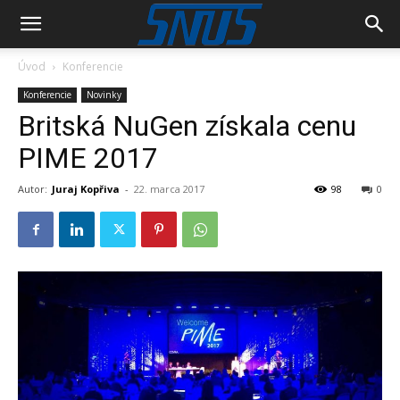
Úvod
Konferencie
Konferencie
Novinky
Britská NuGen získala cenu
PIME 2017
Autor:
Juraj Kopřiva
-
22. marca 2017
98
0